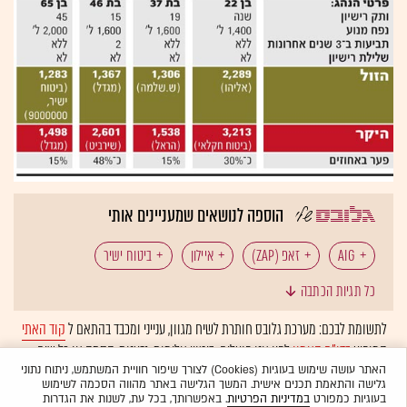
הוספה לנושאים שמעניינים אותי
AIG
זאפ (ZAP)
איילון
ביטוח ישיר
כל תגיות הכתבה
ביטוח רכב
הכשרת הישוב
הנחות
הפניקס
לתשומת לבכם: מערכת גלובס חותרת לשיח מגוון, ענייני ומכבד בהתאם ל
קוד האתי
המופיע
בדו"ח האמון
לפיו אנו פועלים. ביטויי אלימות, גזענות, הסתה או כל שיח
הראל ביטוח
השוואת מחירים
השתתפות עצמית
בלתי הולם אחר מסוננים בצורה
אוטומטית
ולא יפורסמו באתר.
האתר עושה שימוש בעוגיות (Cookies) לצורך שיפור חוויית המשתמש, ניתוח נתוני
גלישה והתאמת תכנים אישית. המשך הגלישה באתר מהווה הסכמה לשימוש
חברות ביטוח
ישיר אי.די.אי
כלל ביטוח
בעוגיות כמפורט
במדיניות הפרטיות
. באפשרותך, בכל עת, לשנות את הגדרות