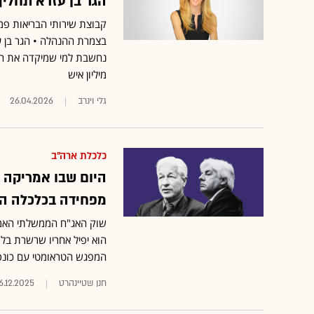
הגר בן עזרא תחליף
קבוצת שירותי הבריאות פמי
בצמרת ההנהלה • הגר בן ע
מיליון איש
גלי וינרב
26.04.2026
כלכלת ארה"ב
היום שבו אמריקה 
מפחידה בכלכלה ה
שוק האג"ח הממשלתי האמרי
הוא יפיל אחריו שרשרת בלת
המפגש הטראומטי עם כונס 
חנן שטיינהרט
6.12.2025