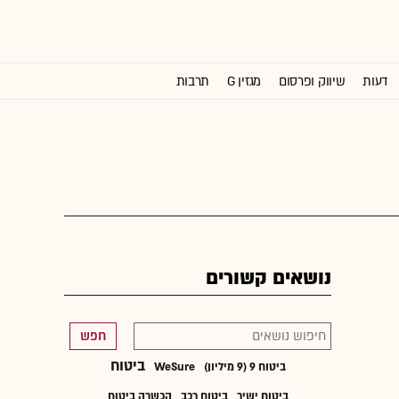
דעות
שיווק ופרסום
מגזין G
תרבות
וול סטריט ג'ורנל
נושאים קשורים
חפש
ביטוח
ביטוח 9 (9 מיליון)
WeSure
ביטוח ישיר
ביטוח רכב
הכשרה ביטוח