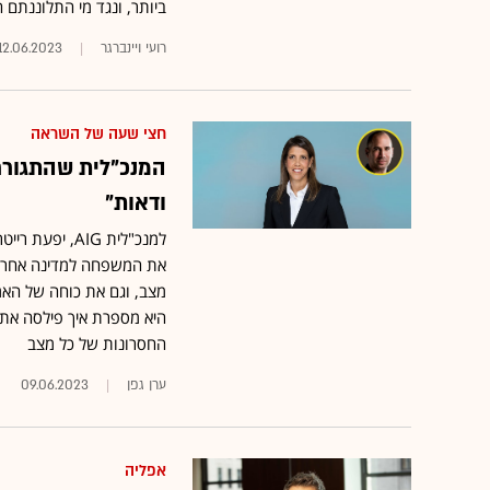
ביותר, ונגד מי התלוננתם 
רועי ויינברגר
12.06.2023
חצי שעה של השראה
המנכ"לית שהתגורר
ודאות"
למנכ"לית AIG,
את המשפחה למדינה אחרת 
מצב, וגם את כוחה של האמ
היא מספרת איך פילסה את
החסרונות של כל מצב
ערן גפן
09.06.2023
אפליה