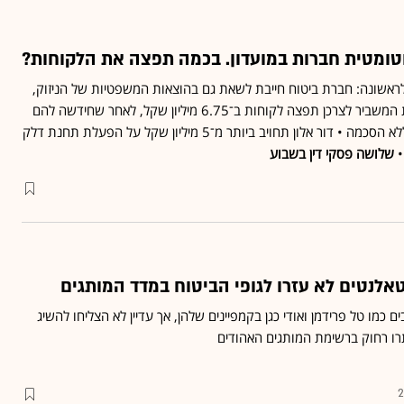
ומטית חברות במועדון. בכמה תפצה את הלקוחות?
ראשונה: חברת ביטוח חייבת לשאת גם בהוצאות המשפטיות של הניזוק,
ולא רק של המבוטח • רשת המשביר לצרכן תפצה לקוחות ב־6.75 מיליון שקל, לאחר שחידשה להם
חברות במועדון הלקוחות ללא הסכמה • דור אלון תחויב ביותר מ־5 מיליון שקל על הפעלת תחנת דלק
•
שלושה פסקי דין בשבוע
 טאלנטים לא עזרו לגופי הביטוח במדד המותגים
ם כמו טל פרידמן ואודי כגן בקמפיינים שלהן, אך עדיין לא הצליחו להשיג
תרו רחוק ברשימת המותגים האהודים
2