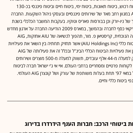
הנכללות בה מטפלות בביטוח רכוש, ביטוח תאונות, ביטוח ימי, ביטוח חיים וביטוח פיננסי בכ-130
מדינות. בנוסף, עוסקת AIG במגוון רחב מאד של שירותים פיננסיים ובעסקי ניהול השקעות. החברה
של ניו-יורק וכן בבורסות פאריס וטוקיו. בעקבות המשבר הכלכלי בשנת
2008 הזרים הממשל האמריקאי כסף לחברה ובהמשך, במארס 2009 הודיעה החברה על ארגון מחדש
שבמסגרתו המנכ"ל והנשיאה הנוכחית, קריסטיאן פ. מור, תהפוך לנשיאה של AIU אחזקות, AIG
תהפוך לחברת אחזקות לביטוח כללי (AIU Holdings Inc) אשר תחזיק תחתיה בין השאר את פעילויות
הביטוח המסחרי בארה"ב וכן את פעילויות הביטוח הכללי הבינ"ל ובכלל זה את פעילותה של AIG
ישראל. AIU אחזקות תעסיק למעלה מ-44 אלף עובדים, תשווק למעלה מ-500 מוצרים ושירותים
מעלה מ-40 מיליון לקוחות פרטיים ומסחריים ברחבי העולם. איי אי ג'י ישראל חברה לביטוח
בע"מ החלה לפעול בישראל במאי 97' תחת בעלות משותפת של עורק ושל קונצרן AIG העולמי.
 ביטוח כללי וחיים.
 ביטוחי הרכב: חברות הענף הידרדרו בדירוג