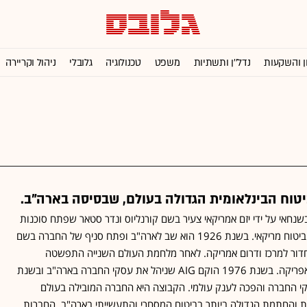
ן והשקעות
נדל''ן ותשתיות
משפט
טכנולוגיה
גלובלי
ניהול וקריירה
A הוקמה בשנת 1919 בשנחאי על ידי יזם אמריקאי צעיר בשם קורנליוס ונדר סטאר שפתח סוכנות
ביטוח כשליחתה של חברת ביטוח מריקאי. בשנת 1926 הוא שב לארה"ב ופתח סניף של החברה בשם
 1929 החלו לחדור למרכז ודרום אמריקה. לאחר מלחמת העולם השנייה התפשטה
החברה לאירופה, יפן וצפון אפריקה. בשנת 1976 הוקם AIG שניהל את עסקי החברה בארה"ב ובשנת
סקי החברה והפכה לענק עולמי. הקבוצה היא החברה המובילה בעולם
ות והחתמת הגדולה ביותר בביטוח המסחרי והתעשייתי בארה"ב. החברות