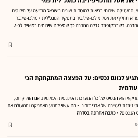
 את אטל מולכו-פיליבה כמנכ״לית פמי
, המעניקה שירותי בריאות למוסדות שונים בישראל הודיעה על חילופים
זרא תחליף את אטל מולכו-פיליביה בתפקיד המנכ"לית • מולכו-פילבה
נחשבת למי שמיקדה את החברה, בשבתקופתה גדלה החברה כך שסיפקה שירותים רפואיים לכ-2
תגיע לכונס נכסים: על הפצצה המתקתקת הכי
עולמית
קאי הוא הבסיס של כל המערכת הפיננסית העולמית. אם הוא יקרוס,
י ניתנת לעצירה של אבני דומינו • מה עשוי למנוע מאמריקה ומהעולם את
הנכסים? •
כתבה אחרונה בסדרה
0