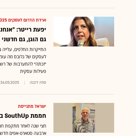
ועידת הדרום לעסקים 2025
יפעת רייטר: ״אנחנ
גם הוגן, גם חדשני ו
לעסקים של גלובס מה עומד
״זכתה״ להתערבות של רשות
פעילות עסקית
סתיו ליבנה
26.05.2025
ישראל מתגייסת
חממת SouthUp בשער הנגב חוזרת לפעול ומקימה קרן אימפקט
חצי שנה לאחר מתקפת חמא
ארבעה סטארט-אפים חדשים 