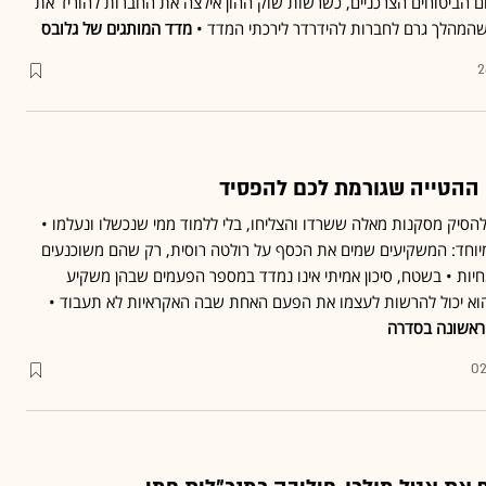
ם הביטוחים הצרכניים, כשרשות שוק ההון אילצה את החברות להוריד את
ן שהמהלך גרם לחברות להידרדר לירכתי המדד •
מדד המותגים של גלובס
2
 ההטייה שגורמת לכם להפסיד
להסיק מסקנות מאלה ששרדו והצליחו, בלי ללמוד ממי שנכשלו ונעלמו •
יוחד: המשקיעים שמים את הכסף על רולטה רוסית, רק שהם משוכנעים
יות • בשטח, סיכון אמיתי אינו נמדד במספר הפעמים שבהן משקיע
הוא יכול להרשות לעצמו את הפעם האחת שבה האקראיות לא תעבוד •
 ראשונה בסדרה
02