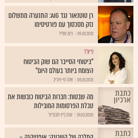
רן טוטנאור נגד AIG: התנערה מתשלום
נזק מסכסוך עם פורטיסימו
05.01.2021
ניצן שפיר
פיצ'ר
"ביטוחי הסייבר הם שוק הביטוח
הצומח ביותר בעולם היום"
05.01.2021
אלה לוי-וינריב
מה שבטוח: חברות הביטוח כובשות את
טבלת הפרסומות המובילות
19.03.2020
ענת ביין-לובוביץ'
המלכה של השכונה: אופטיקנה –