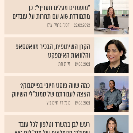
"מועמדים מעלים תעריף": כך
מתמודדת AIG עם תחרות על עובדים
22.02.2022
דפנה ברמלי-גולן
הקרן השיתופית, הבכיר מוואטסאפ
והלוואות האימפקט
19.08.2021
גלית חתן
כמה שווה פוסט חיובי בפייסבוק?
הצצה לעבודתם של סמנכ"לי השיווק
19.08.2021
מיכל רז-חיימוביץ'
רעש לבן במשרד וטלפון לכל עובד
שחולה: ההמלצות של מנכ"לית AIG