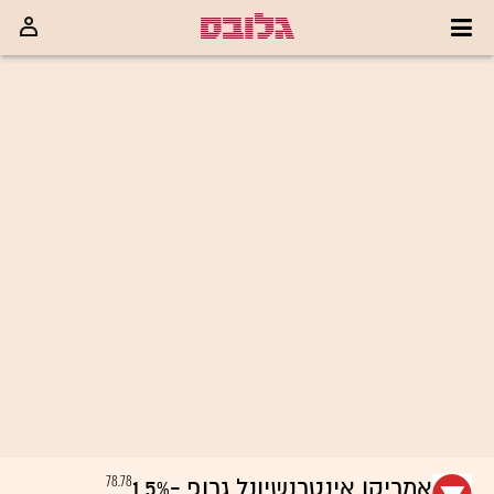
78.78
אמריקן אינטרנשיונל גרופ
-1.5%