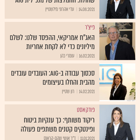
14.08.2021
עדי אהרוני מילשטיין
פיצ'ר
האג"ח אמריקאי, ההפסד שלנו: לשלם
מיליונים כדי לא לקחת אחריות
16.02.2021
עומרי כהן
סכסוך עבודה ב-AIG: העובדים עובדים
מהבית והחלו בעיצומים
14.02.2021
רון שטיין
פודקאסט
ריקוד משותף: כך ענקיות ביטוח
ופינטקים קטנים משתפים פעולה
11.01.2021
ד"ר אושי שהם-קראוס