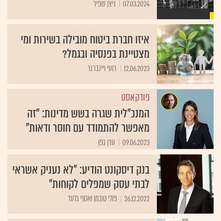
07.03.2024
ניצן שפיר
איזו חברת ביטוח מובילה בשירות ומי
מצטיינת בפנסיה ובגמל?
12.06.2023
רועי ויינברגר
פודקאסט
המנכ"לית שגרה בשש מדינות: "זה
מאפשר להתמודד עם חוסר ודאות"
09.06.2023
ערן גפן
בנק דיסקונט הודיע: "לא נעניק אשראי
לבתי עסק שמפלים לקוחות"
26.12.2022
פולי טובמן ואסף גלעד