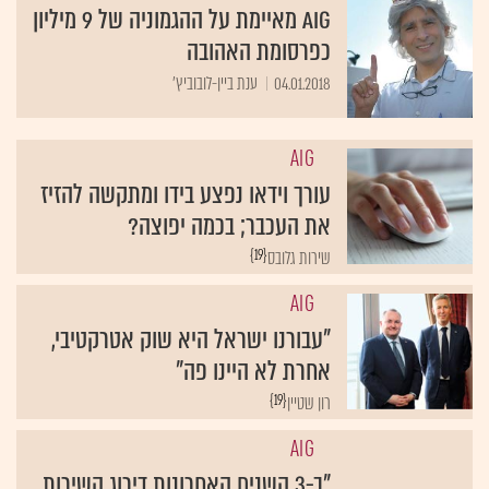
AIG מאיימת על ההגמוניה של 9 מיליון
כפרסומת האהובה
04.01.2018
ענת ביין-לובוביץ'
AIG
עורך וידאו נפצע בידו ומתקשה להזיז
את העכבר; בכמה יפוצה?
{19}
שירות גלובס
AIG
"עבורנו ישראל היא שוק אטרקטיבי,
אחרת לא היינו פה"
{19}
רון שטיין
AIG
"ב-3 השנים האחרונות דירוג השירות