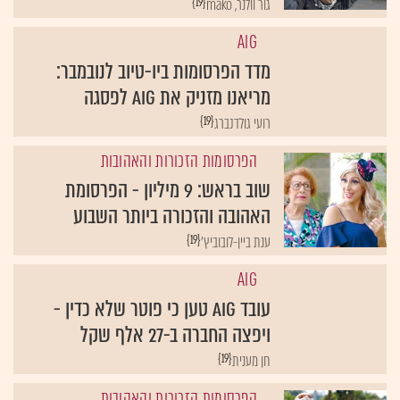
{19}
גור וולנר, mako
AIG
מדד הפרסומות ביו-טיוב לנובמבר:
מריאנו מזניק את AIG לפסגה
{19}
רועי גולדנברג
הפרסומות הזכורות והאהובות
שוב בראש: 9 מיליון - הפרסומת
האהובה והזכורה ביותר השבוע
{19}
ענת ביין-לובוביץ'
AIG
עובד AIG טען כי פוטר שלא כדין -
ויפצה החברה ב-27 אלף שקל
{19}
חן מענית
הפרסומות הזכורות והאהובות