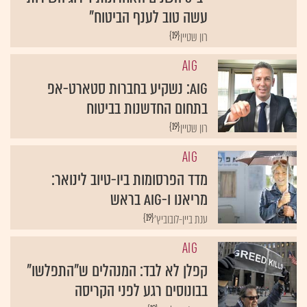
עשה טוב לענף הביטוח"
{19}
רון שטיין
AIG
AIG: נשקיע בחברות סטארט-אפ
בתחום החדשנות בביטוח
{19}
רון שטיין
AIG
מדד הפרסומות ביו-טיוב לינואר:
מריאנו ו-AIG בראש
{19}
ענת ביין-לובוביץ'
AIG
קפלן לא לבד: המנהלים ש"התפלשו"
בבונוסים רגע לפני הקריסה