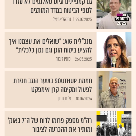
גם קמפיינים וגיוס טאלנטים לא עזרו
לגופי הביטוח במדד המותגים
29.07.2025
נתנאל אריאל
מנכ"לית AIG: ״שואלים את עצמנו איך
להציע ביטוח הוגן וגם נכון כלכלית״
26.05.2025
סתיו ליבנה
חממת SouthUp בשער הנגב חוזרת
לפעול ומקימה קרן אימפקט
10.04.2024
גלית חתן
רה"מ מספק פרומו לדוח של ה־7 באוק'
ומותיר את ההכרעה לציבור