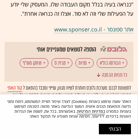
"כנראה בעיה בגלל מקום העבודה שלו. המעסיק שלי יודע
על הפעילות שלי וזה לא סוד. אצלו זה כנראה אחרת".
אתר ספונסר - www.sponser.co.il
הוספה לנושאים שמעניינים אותי
הבורסה בת"א
מניות
מגזין G
שחקן מעו"ף
כל תגיות הכתבה
לתשומת לבכם: מערכת גלובס חותרת לשיח מגוון, ענייני ומכבד בהתאם ל
קוד האתי
המופיע
בדו"ח האמון
לפיו אנו פועלים. ביטויי אלימות, גזענות, הסתה או כל שיח
בלתי הולם אחר מסוננים בצורה
אוטומטית
ולא יפורסמו באתר.
האתר עושה שימוש בעוגיות (Cookies) לצורך שיפור חוויית המשתמש, ניתוח נתוני
גלישה והתאמת תכנים אישית. המשך הגלישה באתר מהווה הסכמה לשימוש
בעוגיות כמפורט
במדיניות הפרטיות
. באפשרותך, בכל עת, לשנות את הגדרות
העוגיות בדפדפן. לידיעתך, חסימת עוגיות תשפיע על תפקוד האתר.
הבנתי