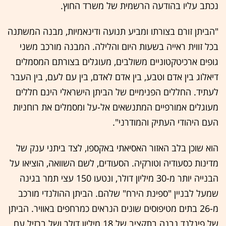
נכתב עליו בהודעה הרשמית של משרד החוץ.
"הביתן זורם בצורתו ומביע תנועה ודינאמיות, מבנה המשתנה
בכל זווית ראייה בשעות היום והלילה. המבנה מורכב משני
גופים ארכיטקטוניים משולבים, מעוגלים בצורתם המסמלים
דיאלוג בין אדם וטבע, בין אדם לאדם, בין עם לעם, בין העבר
לעתיד. החללים הפנימיים של הביתן הישראלי הינם חללים
מעוגלים אמורפיים המתנשאים אל-על ומסמלים את רוחניות
העם היהודי העתיק והמודרני".
הוא שוכן בלב האזור האסיאתי באקספו, לצד ביתני ענק של
מדינות כסעודיה וטורקיה. הסעודים, לשם השוואה, הוציאו על
הבנייה יותר מ-30 מיליון דולר, ונטעו 150 עצי תמר בגינה
שמעל לבניין "ספינת הירח" שלהם. הביתן ההולנדי מורכב
מ-26 בתים מטיפוסים שונים הנראים כמרחפים באוויר. הביתן
של פינלנד נבנה בתקציב של 18 מיליון דולר ושל ברזיל עם