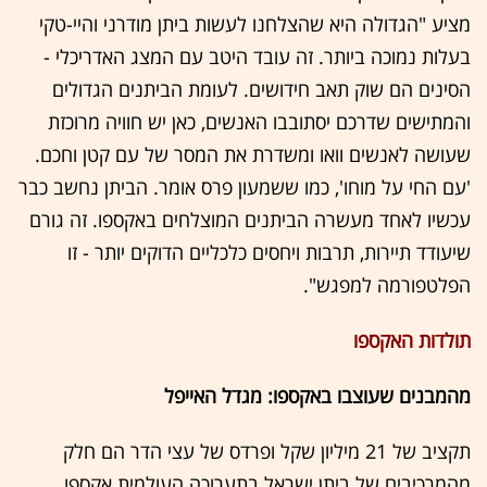
מציע "הגדולה היא שהצלחנו לעשות ביתן מודרני והיי-טקי
בעלות נמוכה ביותר. זה עובד היטב עם המצג האדריכלי -
הסינים הם שוק תאב חידושים. לעומת הביתנים הגדולים
והמתישים שדרכם יסתובבו האנשים, כאן יש חוויה מרוכזת
שעושה לאנשים וואו ומשדרת את המסר של עם קטן וחכם.
'עם החי על מוחו', כמו ששמעון פרס אומר. הביתן נחשב כבר
עכשיו לאחד מעשרה הביתנים המוצלחים באקספו. זה גורם
שיעודד תיירות, תרבות ויחסים כלכליים הדוקים יותר - זו
הפלטפורמה למפגש".
תולדות האקספו
מהמבנים שעוצבו באקספו: מגדל האייפל
תקציב של 21 מיליון שקל ופרדס של עצי הדר הם חלק
מהמרכיבים של ביתן ישראל בתערוכה העולמית אקספו