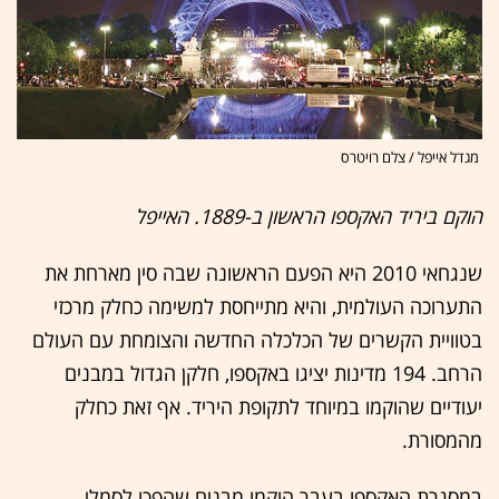
מגדל אייפל / צלם רויטרס
הוקם ביריד האקספו הראשון ב-1889. האייפל
שנגחאי 2010 היא הפעם הראשונה שבה סין מארחת את
התערוכה העולמית, והיא מתייחסת למשימה כחלק מרכזי
בטוויית הקשרים של הכלכלה החדשה והצומחת עם העולם
הרחב. 194 מדינות יציגו באקספו, חלקן הגדול במבנים
יעודיים שהוקמו במיוחד לתקופת היריד. אף זאת כחלק
מהמסורת.
במסגרת האקספו בעבר הוקמו מבנים שהפכו לסמלי