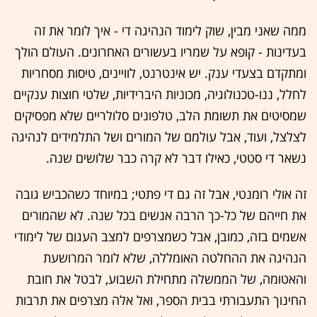
ממה שאני מבין, שוק לימוד הנהיגה די - איך לומר את זה
בעדינות - קופא על שמריו בעשורים האחרונים. העולם הולך
ומתקדם בצעדי ענק. יש אינטרנט, לוויינים, טיסות מסחריות
לחלל, ננו-טכנולוגיה, מכוניות היברידיות, שלטי חוצות ענקיים
שמסיטים את תשומת הלב, טלפונים סלולריים שלא מפסיקים
לצלצל, ועוד, אבל עולמם של המורים ושל התלמידים לנהיגה
נשאר די סטטי, כאילו דבר לא קרה כבר שלושים שנה.
זה אולי רומנטי, אבל זה גם די פתטי; במיוחד כשהכביש גובה
את חייהם של כל-כך הרבה אנשים בכל שנה. לא שהמורים
אשמים בזה, כמובן, אבל כשמצרפים למצב העגום של לימודי
הנהיגה את ההחלטה האומללה, שלא לומר המרושעת
והאטומה, של הממשלה מתחילת השבוע, לבטל את חובת
החינוך התעבורתי בבית הספר, ואל אלה מצרפים את תרבות