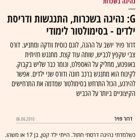
נהיגה בשכרות
G: נהיגה בשכרות, התנגשות ודריסת
ילדים - בסימולטור לימודי
דרור פויר יושב על ההגה, לוגם כוסית וודקה ומתניע. דורס
צבי שקפץ לכביש, שותה עוד קצת. מתנגש חזיתית
באופנוע, מחליק על האספלט, וגומר כבר שליש בקבוק.
לקינוח הוא מתנגש ברכב חונה ודורס שני ילדים. אפשר
להירגע, הכול התרחש בסימולטור שמדמה את התרחישים
הקיצוניים ביותר על הכביש
דרור פויר
06.06.2010
כשלמדתי נהיגה דרסתי חתול. הייתי ילד קטן, בן 17 או משהו.