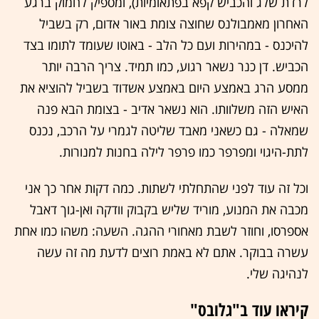
לרדת שלג והכביש קפא בפתאומיות), ומספיק לחמוק ברגע
האחרון מאמבולנס שחוצה צומת באור אדום, רק בשביל
להיכנס - במהירות ועם כל הלב - באוטו שעומד לתומו בצד
הכביש. דן כנר נשאר רגוע, כמו תמיד. צריך הרבה יותר
ממסע הרג באמצע היום באמצע אשדוד בשביל להוציא את
האיש הזה משלוותו. הוא נשאר אדיב - בצומת הבא פנה
שמאלה - גם כשאני מאבד שליטה לגמרי על הרכב, נכנס
לתת-היגוי ומפרפר כמו פרפר לילה בחנות למנורות.
וכל זה עוד לפני שהתחלתי לשתות. כמה דקות אחר כך אני
מכבה את המנוע, מוריד שליש בקבוק וודקה ואן-גוך דאבל
אספרסו, וחוזר לשבת מאחורי ההגה. השעה: משהו כמו אחת
עשרה בבוקר. אתם לא באמת רוצים לדעת מה זה עשה
לנהיגה שלי.
קיראו עוד ב"גלובס"