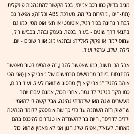
מגיב בדיוק כמו רכב אמיתי, בכל הקשור להתנהגות פיזיקלית
(תת-היגוי, מהירות בלימה, מערכת ABS וכל זה); אפשר גם
לבחור נהיגה בגיר רגיל, אוטומטי או חצי אוטומטי, כמו גם
בתנאי דרך שונים - בעיר, בכפר, בעמק ובהר, בכביש ריק,
עמוס למדי או פקוק לאללה; ובתנאי מזג אוויר שונים - יום,
לילה, שלג, ערפל ועוד.
אבל הכי חשוב, כמו שאפשר להבין, זה שהסימולטור מאפשר
להתנסות ביותר מחמישים תרחישים של מצבי קיצון (אני הכי
אוהב להגיד "מצבי קיצון") מהסוג שתוארו לעיל, ועוד רבים,
כמו תקר בגלגל לדוגמה. אחרי הכול, אמנם עברו יותר
מעשרים שנה מאז שלמדתי נהיגה, אבל קשה לי להאמין
שהשוק הזה השתנה עד כדי כך שהוא מספק ללומד הנהיגה
ילדים לדריסה, חיות בר להשמדה או טנדרים להיכנס בהם
מאחור. לעזאזל, אפילו שלג הגון אני לא מאמין שהוא יכול