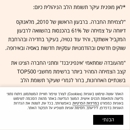
*לאן מופנית עיקר תשומת הלב הניהולית כיום:
"לצמיחת החברה. ברבעון הראשון של 2010, מלאנוקס
דיווחה על צמיחה של 61% בהכנסות בהשוואה לרבעון
המקביל אשתקד, והיד עוד נטויה, בעיקר בחדירה ובהרחבת
שווקים חדשים ובהזדמנויות עסקיות חדשות באסיה ובאירופה.
"מהעובדה שמתאמי 'אינפיניבנד' ומתגי החברה הציגו את
קצב הצמיחה המהיר ביותר ברשימת מחשבי TOP500
בשנתיים האחרונות, ברור לגמרי שעיקר תשומת הלב
הניהולית שלי כמנכ"ל חייבת להתמקד בצמיחה. היכולת
האתר עושה שימוש בעוגיות (Cookies) לצורך שיפור חוויית המשתמש, ניתוח נתוני
לזהות את העלייה באימוץ הטכנולוגיה, גם בשווקים חדשים
גלישה והתאמת תכנים אישית. המשך הגלישה באתר מהווה הסכמה לשימוש
בעוגיות כמפורט
במדיניות הפרטיות
. באפשרותך, בכל עת, לשנות את הגדרות
וגם בשווקים בהם הטכנולוגיה עברה את שלב האימוץ
העוגיות בדפדפן. לידיעתך, חסימת עוגיות תשפיע על תפקוד האתר.
הראשון, היא קריטית להבטחת והתאמת אסטרטגיית הצמיחה
הבנתי
לפעילות הארגון.