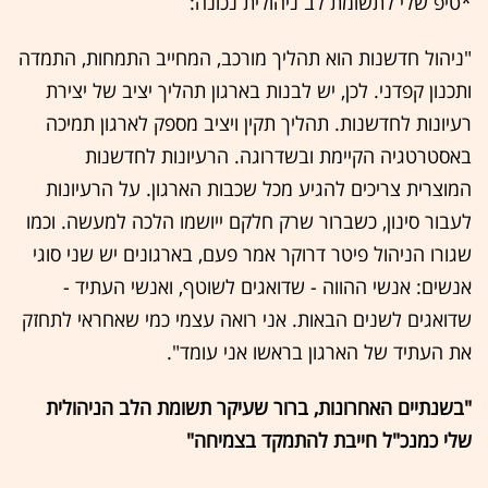
*טיפ שלי לתשומת לב ניהולית נכונה:
"ניהול חדשנות הוא תהליך מורכב, המחייב התמחות, התמדה
ותכנון קפדני. לכן, יש לבנות בארגון תהליך יציב של יצירת
רעיונות לחדשנות. תהליך תקין ויציב מספק לארגון תמיכה
באסטרטגיה הקיימת ובשדרוגה. הרעיונות לחדשנות
המוצרית צריכים להגיע מכל שכבות הארגון. על הרעיונות
לעבור סינון, כשברור שרק חלקם ייושמו הלכה למעשה. וכמו
שגורו הניהול פיטר דרוקר אמר פעם, בארגונים יש שני סוגי
אנשים: אנשי ההווה - שדואגים לשוטף, ואנשי העתיד -
שדואגים לשנים הבאות. אני רואה עצמי כמי שאחראי לתחזק
את העתיד של הארגון בראשו אני עומד".
"בשנתיים האחרונות, ברור שעיקר תשומת הלב הניהולית
שלי כמנכ"ל חייבת להתמקד בצמיחה"