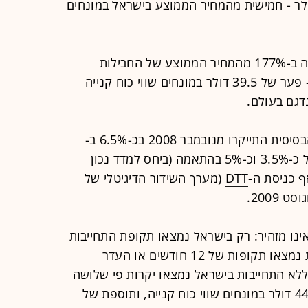
או לחבילה זו עמדו על 11-14 דולר - חמישית מהמחיר הממוצע בישראל במונחים
נכון להיום, חבילת הבסיס בישראל יקרה ב-177% מהמחיר הממוצע של החבילות
הבסיסיות שנדגמו במדינות ההשוואה - פער של 39.5 דולר במונחים שווי כוח קנייה
ייקרו מנובמבר 2008 בכ-6.5% ב-
, עלייה ריאלית של כ-3.5% וכ-5% בהתאמה (ביחס למדד נכון
DTT
(מערך השידור הדיגיטלי של
2009.
ינו מזהיר: רק בישראל נמצאו תקופת התחייבות
של 24 או 36 חודשים. במדינות אחרות נמצאו תקופות של 12 חודשים או העדר
ללא התחייבות בישראל נמצאו יקרות פי שלושה
מהמחיר הממוצע בעולם - פער של 44.2 דולר במונחים שווי כוח קנייה, ותוספת של