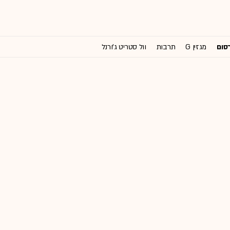
רסום
מגזין G
תרבות
וול סטריט ג'ורנל