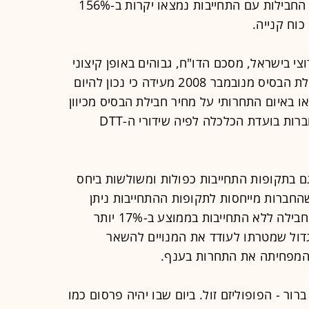
197% למחיר הממוצע שנדגם בעולם. החבילות עם התחייבות נמצאו יקרות ב-156%
וח קנייה.
י בישראל, מסכם הדו"ח, גבוהים באופן קיצוני
ביחס למקובל בעולם. עליית מחירי חבילת הבסיס מנובמבר 2008 מעידה כי נכון להיום
 באיום התחרותי על מחיר חבילת הבסיס מכיוון
ה-DTT - ממצא המפריך את טענת החברות בועדת הכלכלה לפיה שידורי ה-DTT
ם בתקופות התחייבות כפולות ומשולשות ביחס
החברות מייחסות לתקופות ההתחייבות ניתן
ללמוד מכך שהחברות מתמחרות את החבילה ללא התחייבות בממוצע ב-17% יותר
ער גדול שמטרתו לעודד את המנויים להשאר
 המפחיתה את התחרות בענף.
אחד ברור - הפופוליזם זול. ביום שבו יהיה פרסום כמו