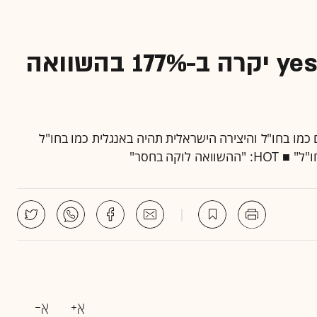
חבילת הבסיס ב-HOT וב-yes יקרה ב-177% בהשוואה
 "ביום שבו יהיה פרסום כמו בחו"ל והיצירה הישראלית תהיה באנגלית כמו בחו"ל
לוקה בחסר"