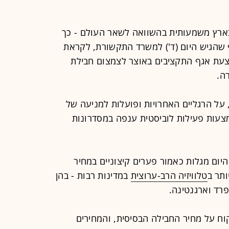
בארץ משמעותית בהשוואה לשאר העולם - כך
 שהגיש היום (ד') למשרד התקשורת, לקראת
הצעת אגף התקציבים באוצר לצמצום חבילת
רה.
, על הרגליים האחרויות ופועלות למניעה של
צעות פעילות לוביסטית ענפה במסדרונות
 שערך הארגון מ-2007 ועד היום מגלות כאמור פערים קיצוניים במחיר
ותר ב
טלוויזיה הרב-ערוצית
במדינות רבות - בהן
פרד וארגנטינה.
וח על מחיר החבילה הבסיסית, והמחירים