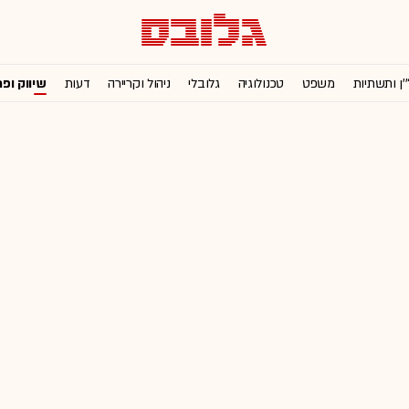
'ן ותשתיות
משפט
טכנולוגיה
גלובלי
ניהול וקריירה
דעות
שיווק ופ