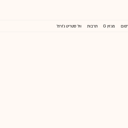
רסום
מגזין G
תרבות
וול סטריט ג'ורנל