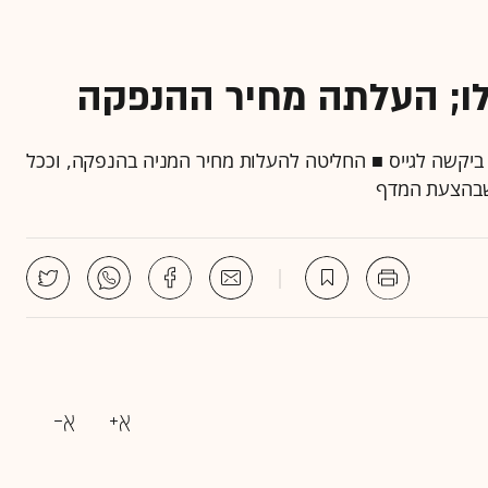
לו; העלתה מחיר ההנפקה
 מיליון שקל, לעומת 6.5 מ' ש' אותם ביקשה לגייס ■ החליטה להעלות מחיר המניה בהנפקה, וככל
שבהצעת המדף