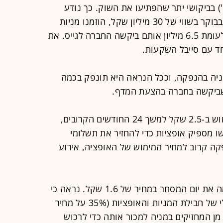
) בביקושי יתר שהפתיעו את השוק. כך נודע
ל"גלובס". בהנפקת בחברה, שנסחרה בבוקר בשווי של 30 מיליון שקל, הוזמנו מניות
בהיקף כולל של מעל 20 מיליון שקל, לעומת 6.5 מיליון אותם ביקשה החברה לגייס. את
חד עם סייבל השקעות.
יה בהנפקה, וככל הנראה היא תונפק בכמה
לכל מניה צורפו גם שתי אופציות למימוש ב-2.5 שקל למשך 24 החודשים הקרובים,
וותה כי לקראת 2013 ימומשו מספיק אופציות כדי להחזיר את תשלומי
קה קרוב למחיר המימוש של האופציה, אירוע
במהלך היום ירדה המניה ב-11% וסיימה את יום המסחר במחיר של 1.6 שקל. נראה כי
בשל הדיסקאונט שגילם המחיר הכלכלי של חבילת המניות והאופציות (35% על מחיר
מן המחזיקים במניה למכור אותה כדי לרכוש