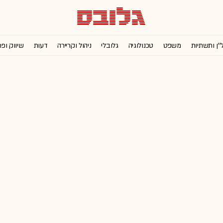
''ן ותשתיות
משפט
טכנולוגיה
גלובלי
ניהול וקריירה
דעות
שיווק ופ