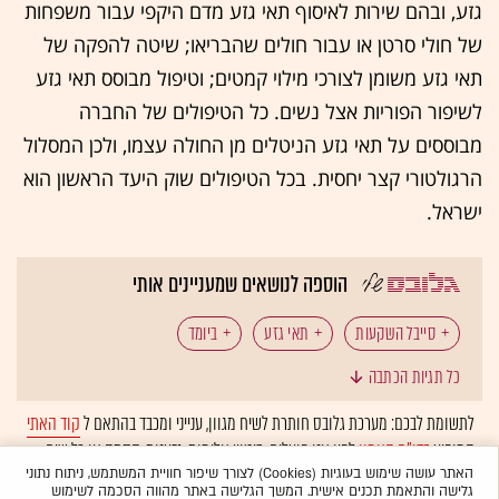
גזע, ובהם שירות לאיסוף תאי גזע מדם היקפי עבור משפחות
של חולי סרטן או עבור חולים שהבריאו; שיטה להפקה של
תאי גזע משומן לצורכי מילוי קמטים; וטיפול מבוסס תאי גזע
לשיפור הפוריות אצל נשים. כל הטיפולים של החברה
מבוססים על תאי גזע הניטלים מן החולה עצמו, ולכן המסלול
הרגולטורי קצר יחסית. בכל הטיפולים שוק היעד הראשון הוא
ישראל.
הוספה לנושאים שמעניינים אותי
סייבל השקעות
תאי גזע
ביומד
כל תגיות הכתבה
לתשומת לבכם: מערכת גלובס חותרת לשיח מגוון, ענייני ומכבד בהתאם ל
קוד האתי
המופיע
בדו"ח האמון
לפיו אנו פועלים. ביטויי אלימות, גזענות, הסתה או כל שיח
בלתי הולם אחר מסוננים בצורה
אוטומטית
ולא יפורסמו באתר.
האתר עושה שימוש בעוגיות (Cookies) לצורך שיפור חוויית המשתמש, ניתוח נתוני
גלישה והתאמת תכנים אישית. המשך הגלישה באתר מהווה הסכמה לשימוש