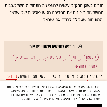
הזרים בשוק המק"מ עשויה להאט את התחזקות השקל.בבית
ההשקעות מציינים את הסביבה הגיאו-פוליטית של ישראל
והמתיחות שעלולה לבודד את ישראל.
הוספה לנושאים שמעניינים אותי
HSBC
דולר
כלכלת ישראל
ריבית בנק ישראל
כל תגיות הכתבה
שקל
תחזית צמיחה
לתשומת לבכם: מערכת גלובס חותרת לשיח מגוון, ענייני ומכבד בהתאם ל
קוד האתי
המופיע
בדו"ח האמון
לפיו אנו פועלים. ביטויי אלימות, גזענות, הסתה או כל שיח
בלתי הולם אחר מסוננים בצורה
אוטומטית
ולא יפורסמו באתר.
האתר עושה שימוש בעוגיות (Cookies) לצורך שיפור חוויית המשתמש, ניתוח נתוני
גלישה והתאמת תכנים אישית. המשך הגלישה באתר מהווה הסכמה לשימוש
בעוגיות כמפורט
במדיניות הפרטיות
. באפשרותך, בכל עת, לשנות את הגדרות
העוגיות בדפדפן. לידיעתך, חסימת עוגיות תשפיע על תפקוד האתר.