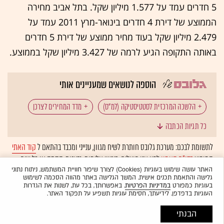
5 חדרים עמד על 1.577 מיליון שקל. בתל אביב מחירה
הממוצע של דירת 4 חדרים בינואר-מרץ 2011 עמד על
2.479 מיליון שקל בעוד מחיר ממוצע של דירת 5 חדרים
באותה התקופה הגיע לרמה של 3.427 מיליון שקל בממוצע.
הוספה לנושאים שמעניינים אותי
הלשכה המרכזית לסטטיסטיקה (למ"ס)
מדד המחירים לצרכן
כל תגיות הכתבה
מחירי הדירות
משרד האוצר
דירות, בתים
לתשומת לבכם: מערכת גלובס חותרת לשיח מגוון, ענייני ומכבד בהתאם ל
קוד האתי
המופיע
בדו"ח האמון
לפיו אנו פועלים. ביטויי אלימות, גזענות, הסתה או כל שיח
בלתי הולם אחר מסוננים בצורה
אוטומטית
ולא יפורסמו באתר.
האתר עושה שימוש בעוגיות (Cookies) לצורך שיפור חוויית המשתמש, ניתוח נתוני
גלישה והתאמת תכנים אישית. המשך הגלישה באתר מהווה הסכמה לשימוש
בעוגיות כמפורט
במדיניות הפרטיות
. באפשרותך, בכל עת, לשנות את הגדרות
העוגיות בדפדפן. לידיעתך, חסימת עוגיות תשפיע על תפקוד האתר.
הבנתי