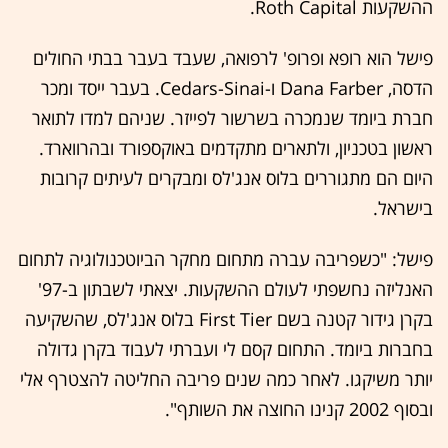
ההשקעות Roth Capital.
פישל הוא רופא ופרופ' לרפואה, שעבד בעבר בבתי החולים
הדסה, Dana Farber ו-Cedars-Sinai. בעבר ייסד ומכר
חברת ביומד שנמכרה בשרשור לפייזר. שניהם למדו לתואר
ראשון בטכניון, ולתארים מתקדמים באוקספורד ובהרווארד.
היום הם מתגוררים בלוס אנג'לס ומבקרים לעיתים קרובות
בישראל.
פישל: "כשפריבה עברה מתחום מחקר הביוטכנולוגיה לתחום
האנליזה נחשפתי לעולם ההשקעות. יצאתי לשבתון ב-97'
בקרן גידור קטנה בשם First Tier בלוס אנג'לס, שהשקיעה
בחברות ביומד. התחום קסם לי ועברתי לעבוד בקרן גדולה
יותר משיקגו. לאחר כמה שנים פריבה החליטה להצטרף אלי
ובסוף 2002 קנינו החוצה את השותף".