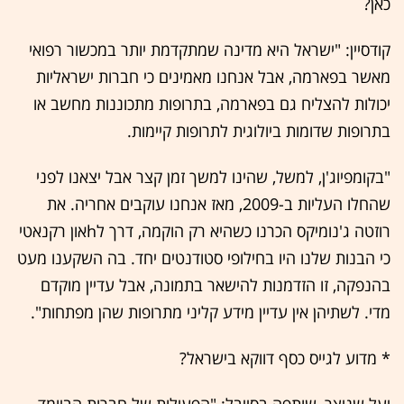
כאן?
קודסיין: "ישראל היא מדינה שמתקדמת יותר במכשור רפואי
מאשר בפארמה, אבל אנחנו מאמינים כי חברות ישראליות
יכולות להצליח גם בפארמה, בתרופות מתכוננות מחשב או
בתרופות שדומות ביולוגית לתרופות קיימות.
"בקומפיוג'ן, למשל, שהינו למשך זמן קצר אבל יצאנו לפני
שהחלו העליות ב-2009, מאז אנחנו עוקבים אחריה. את
רוזטה ג'נומיקס הכרנו כשהיא רק הוקמה, דרך לhאון רקנאטי
כי הבנות שלנו היו בחילופי סטודנטים יחד. בה השקענו מעט
בהנפקה, זו הזדמנות להישאר בתמונה, אבל עדיין מוקדם
מדי. לשתיהן אין עדיין מידע קליני מתרופות שהן מפתחות".
* מדוע לגייס כסף דווקא בישראל?
יעל שניצר, שותפה בסייבל: "הפעילות של חברות הביומד