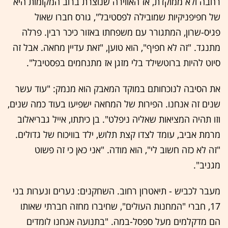
רחבה ולא ממוקדת, אז האווירה שנוצרת ברוב המקומות היא
של חפיפניקיות שמובילה לפסטיבל", גורס חברו שאול
פגיס-שרון, המתגורר עם משפחתו באזור כיכר רבין. פרלה
מתנגד. "זה לא חפיף", הוא טוען, "זאת עדיין מחאה. אבל זה
סיוט להיות ברוטשילד בלי מזגן אז מתנחמים בפסטיבל".
את הסיבה לנוכחותם במוקד המאבק הוא מנמק: "עוד עשר
שנים זה אנחנו. הפירות של המחאה ישפיעו בעוד כמה שנים,
וזו תהיה המציאות שאליה ניפלט". בן כיתתו, אייל גבריאלוב
מרמת אביב, עומד לצדו קצת תלוש, ילד בוויכוח של גדולים.
"זה לא כזה חשוב לי", הוא מודה. "אני כאן כי זה פשוט
מגניב".
מעבר לכביש - תיאטרון רחוב. השחקנים: נערים ונערות בני
17, חברי "המחנות העולים", שחיברו מחזה חברתי שאותו
הם מדקלמים מעל ספסל-במה. "בתנועה אנחנו לומדים