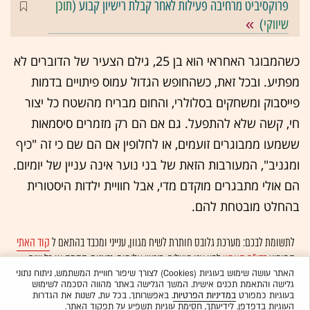
פרוקסיביט מרחיבה פעילות לאחר קבלת רישיון קבוע (
תוכן
שיווקי
)
כשהמבוגר האחראי הוא בן 25, גילם הצעיר של הדוברים לא
מפתיע. ובכל זאת, כשהחופש הגדול עמוס פיתויים בדמות
פייסבוק ומשחקים בסלולרי, והחום מבריח מהשטח כל יצור
חי, קשה שלא להתפעל. גם אם הם רק מזמרים סיסמאות
ששמעו ממבוגרים זועמים, או לחלופין אם הם שם כי זה "כיף
ומגניב", המעורבות הזאת של בני נוער אינה עניין של יומיום.
הם אולי מתבגרים מוקדם מדי, אבל חוויית ילדות היסטורית
בהחלט מובטחת להם.
לתשומת לבכם: מערכת גלובס חותרת לשיח מגוון, ענייני ומכבד בהתאם ל
קוד האתי
המופיע
בדו"ח האמון
לפיו אנו פועלים. ביטויי אלימות, גזענות, הסתה או כל שיח
בלתי הולם אחר מסוננים בצורה
אוטומטית
ולא יפורסמו באתר.
האתר עושה שימוש בעוגיות (Cookies) לצורך שיפור חוויית המשתמש, ניתוח נתוני
גלישה והתאמת תכנים אישית. המשך הגלישה באתר מהווה הסכמה לשימוש
בעוגיות כמפורט
במדיניות הפרטיות
. באפשרותך, בכל עת, לשנות את הגדרות
העוגיות בדפדפן. לידיעתך, חסימת עוגיות תשפיע על תפקוד האתר.