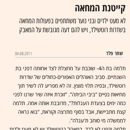
קייטנת המחאה
לא מעט ילדים ובני נוער משתתפים בפעולות המחאה
בשדרות רוטשילד, ויש להם דעה מגובשת על המאבק
שחר פלד
04.08.2011
תלמה בת ה4- שוכבת על מחצלת לצד אחותה דפני בת
השנתיים. סביב האוהלים האפורים-כחולים של שדרות
רוטשילד, ובפיה תלוי מוצץ. זה לא מפריע לה לשיר תוך
מחיאות כפיים "ביבי הביתה". "זוכרת איזה שיר שרנו לפני
כמה ימים בצעדת העגלות?", מדובבת אותה אמה. תלמה
קצת מתביישת, אבל בסוף מתרצה וקוראת, "בוא נראה
לממשלה מי סוחב ת'עגלה".
תלמה ודפני לא לבד. במאהל ברוטשילד יש לא מעט ילדים