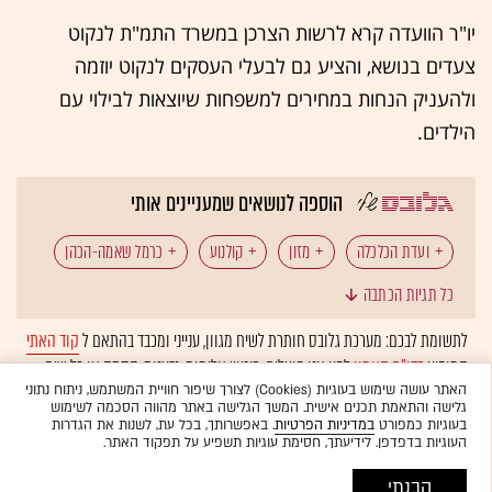
יו"ר הוועדה קרא לרשות הצרכן במשרד התמ"ת לנקוט
צעדים בנושא, והציע גם לבעלי העסקים לנקוט יוזמה
ולהעניק הנחות במחירים למשפחות שיוצאות לבילוי עם
הילדים.
הוספה לנושאים שמעניינים אותי
ועדת הכלכלה
מזון
קולנוע
כרמל שאמה-הכהן
כל תגיות הכתבה
יוקר המחיה
לתשומת לבכם: מערכת גלובס חותרת לשיח מגוון, ענייני ומכבד בהתאם ל
קוד האתי
המופיע
בדו"ח האמון
לפיו אנו פועלים. ביטויי אלימות, גזענות, הסתה או כל שיח
בלתי הולם אחר מסוננים בצורה
אוטומטית
ולא יפורסמו באתר.
האתר עושה שימוש בעוגיות (Cookies) לצורך שיפור חוויית המשתמש, ניתוח נתוני
גלישה והתאמת תכנים אישית. המשך הגלישה באתר מהווה הסכמה לשימוש
בעוגיות כמפורט
במדיניות הפרטיות
. באפשרותך, בכל עת, לשנות את הגדרות
העוגיות בדפדפן. לידיעתך, חסימת עוגיות תשפיע על תפקוד האתר.
הבנתי