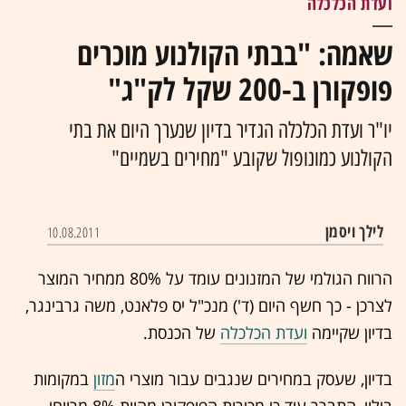
ועדת הכלכלה
שאמה: "בבתי הקולנוע מוכרים
פופקורן ב-200 שקל לק"ג"
יו"ר ועדת הכלכלה הגדיר בדיון שנערך היום את בתי
הקולנוע כמונופול שקובע "מחירים בשמיים"
לילך ויסמן
10.08.2011
הרווח הגולמי של המזנונים עומד על 80% ממחיר המוצר
לצרכן - כך חשף היום (ד') מנכ"ל יס פלאנט, משה גרבינגר,
בדיון שקיימה
ועדת הכלכלה
של הכנסת.
בדיון, שעסק במחירים שנגבים עבור מוצרי ה
מזון
במקומות
בילוי, התברר עוד כי מכירות הפופקורן מהוות 8% מרווחי