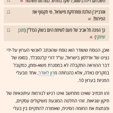
השכרתם דירה ב-7,000 שקל בחודש. כמה מס תשלמו?
אזרבייג'ן הולכת ומתרחקת מישראל. מי תקטוף את
הפירות?
כך הפכה תל אביב של פעם לשיחת היום בשוק הנדל"ן (
תוכן
שיווקי
)
ואכן, הנוסח ששודר הוא נוסח שהוכתב לאנשי הערוץ על-ידי
נציגו של אדלסון בישראל, עו"ד
דורי קלגסבלד
. בסופו של
דבר ההוראה התקבלה לא במסגרת משא-ומתן, כמקובל
במקרים כאלה, אלא כהנחתה מ
רון לאודר
, אחד מבעלי
המניות בערוץ 10.
זהו תכתיב שאינו מתחשב ואינו רגיש לנורמות עיתונאיות של
תיקון שגיאות. זוהי החלטה המונעת משיקולים עסקיים,
ומנתצת את החומה הסינית, שאמורה להתקיים בין בעלי