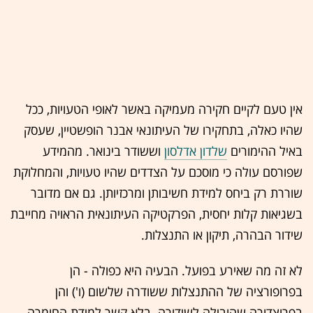
אין טעם לקיים חקירה מעמיקה באשר לאופי הטעויות, ככל
שהיו כאלה, בתחקירו של העיתונאי אבנר הופשטיין, שעסק
באיל ההימורים
שלדון אדלסון
וששודר בינואר. מהמידע
שפורסם עולה כי מוסכם על הצדדים שהיו טעויות, והמחלוקת
שוררת רק ביחס למידת חשיבותן ומרכזיותן. גם אם מדובר
בשגיאות קלות יחסית, הפרקטיקה העיתונאית הראויה מחייבת
שידור הבהרה, תיקון או התנצלות.
לא זה מה שאירע בפועל. הבעיה היא כפולה - הן
בפרופורציה של ההתנצלות ששודרה שלשום (ו') והן
בפרוצדורה שהובילה לשידורה. בלא קשר למידת החומרה