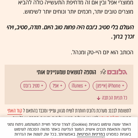
ממוצרי אפל ובין אם זה מדחיפת התעשייה כולה להביא
מוצרים טובים יותר, חכמים יותר ונוחים יותר לשימוש.
העולם בלי סטיב ג'ובס היה פחות טוב היום. תודה, סטיב, ויהי
זכרך ברוך.
הכותב הוא יזם היי-טק ומנהל.
הוספה לנושאים שמעניינים אותי
iPhone (אייפון)
iTunes
אפל
סטיב ג'ובס
כל תגיות הכתבה
אייפד
לתשומת לבכם: מערכת גלובס חותרת לשיח מגוון, ענייני ומכבד בהתאם ל
קוד האתי
המופיע
בדו"ח האמון
לפיו אנו פועלים. ביטויי אלימות, גזענות, הסתה או כל שיח
בלתי הולם אחר מסוננים בצורה
אוטומטית
ולא יפורסמו באתר.
האתר עושה שימוש בעוגיות (Cookies) לצורך שיפור חוויית המשתמש, ניתוח נתוני
גלישה והתאמת תכנים אישית. המשך הגלישה באתר מהווה הסכמה לשימוש
בעוגיות כמפורט
במדיניות הפרטיות
. באפשרותך, בכל עת, לשנות את הגדרות