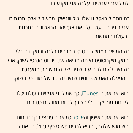
למיליארדי אנשים. על זה אני מקנא בו.
זה התחיל באפל II שלו ושל ווזניאק. מחשב שאלפי תכנתים -
אני ביניהם - עשו עליו את צעדיהם הראשונים בתכנות
ובעולם המחשוב.
זה המשיך בממשק הגרפי המדהים בליזה ובמק. גם בלי
המק, מיקרוסופט הייתה מביאה את ווינדוס הגרפי לשוק, אבל
זה היה לוקח להם עוד שנים של התבשמות ממערכת
ההפעלה האמ.אס.דוסית שהיוותה סוג של מונופול בשוק.
הוא יצר את ה-
iTunes
, כך שמיליוני אנשים בעולם יכלו
ליהנות ממוזיקה בלי הצורך להיות מתויקים כגנבים.
הוא יצר את האייפון וה
אייפד
כמוצרים פורצי דרך בנוחות
השימוש שלהם, והביא לרבים פשוט כיף גדול, בין אם זה