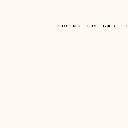
רסום
מגזין G
תרבות
וול סטריט ג'ורנל