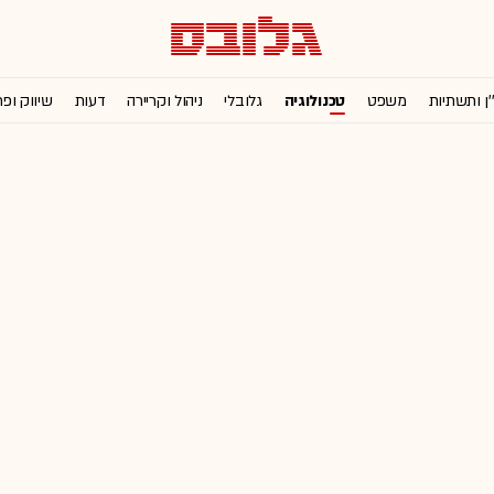
'ן ותשתיות
משפט
טכנולוגיה
גלובלי
ניהול וקריירה
דעות
שיווק ופ