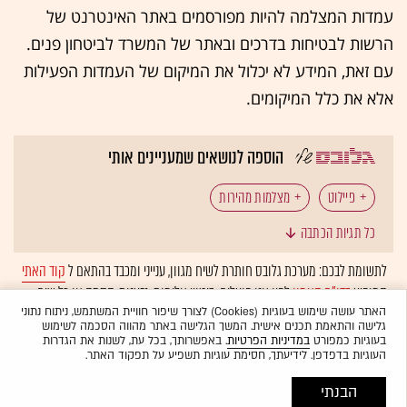
עמדות המצלמה להיות מפורסמים באתר האינטרנט של
הרשות לבטיחות בדרכים ובאתר של
המשרד לביטחון פנים
.
עם זאת, המידע לא יכלול את המיקום של העמדות הפעילות
אלא את כלל המיקומים.
הוספה לנושאים שמעניינים אותי
פיילוט
מצלמות מהירות
כל תגיות הכתבה
לתשומת לבכם: מערכת גלובס חותרת לשיח מגוון, ענייני ומכבד בהתאם ל
קוד האתי
המופיע
בדו"ח האמון
לפיו אנו פועלים. ביטויי אלימות, גזענות, הסתה או כל שיח
בלתי הולם אחר מסוננים בצורה
אוטומטית
ולא יפורסמו באתר.
האתר עושה שימוש בעוגיות (Cookies) לצורך שיפור חוויית המשתמש, ניתוח נתוני
גלישה והתאמת תכנים אישית. המשך הגלישה באתר מהווה הסכמה לשימוש
בעוגיות כמפורט
במדיניות הפרטיות
. באפשרותך, בכל עת, לשנות את הגדרות
העוגיות בדפדפן. לידיעתך, חסימת עוגיות תשפיע על תפקוד האתר.
הבנתי