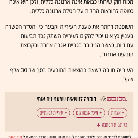
מכוח חוק שירותי כבאות אינה ארנונה כללית, ולכן היא אינה
כפופה להוראות החלות על הטלת ארנונה כללית.
‏השופטת דחתה את טענת העירייה וקבעה כי "הסדר הפשרה
בעניין כץ אינו יכול להקים לעירייה השתק נגד תביעות
עתידיות, כאשר המדובר בגביית אגרה אחרת ובקבוצת
תובעים אחרת".
העירייה חויבה לשאת בהוצאות התובעים בסך של 30 אלף
שקל. ‏‎‎‏
הוספה לנושאים שמעניינים אותי
אגרות
מיכל אגמון גונן
עיריית גבעתיים
כל תגיות הכתבה
תביעה ייצוגית
ארנונה
לתשומת לבכם: מערכת גלובס חותרת לשיח מגוון, ענייני ומכבד בהתאם ל
קוד האתי