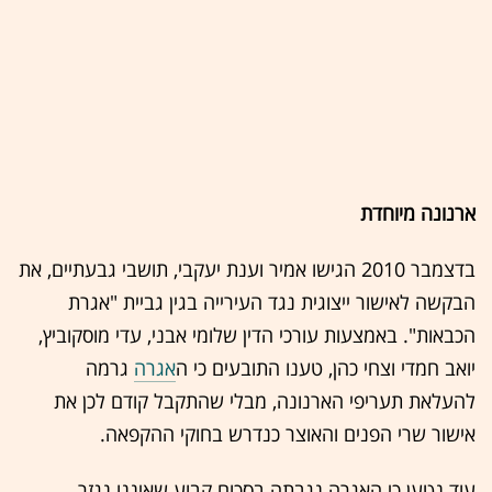
‏‎‎בדצמבר 2010 הגישו אמיר וענת יעקבי, תושבי גבעתיים, את
הבקשה לאישור ייצוגית נגד העירייה בגין גביית "אגרת
הכבאות". באמצעות עורכי הדין שלומי אבני, עדי מוסקוביץ,
יואב חמדי וצחי כהן, טענו התובעים כי ה
אגרה
גרמה
להעלאת תעריפי הארנונה, מבלי שהתקבל קודם לכן את
אישור שרי הפנים והאוצר כנדרש בחוקי ההקפאה.
עוד נטען כי האגרה נגבתה בסכום קבוע שאיננו נגזר