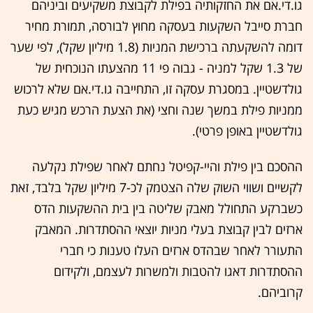
גו.די.אם את החזקותיה בפילת לקבוצת משקיעים וביניהם
חברת סייבל השקעות בעסקה מחוץ לבורסה, תמורת מחיר
דומה להשקעתה ברכישת המניות (1.8 מיליון שקל), לפי שער
של 1.3 שקל למניה - גבוה פי 11 מהצעתו הנוכחית של
גולדשטיין. במסגרת עסקה זו, התחייבה גו.די.אם שלא לרכוש
ממניות פילת במשך שנה וחצי (את הצעת הרכש מגיש כעת
גולדשטיין באופן פרטי).
ההסכם בין פילת והיי-קפיטל נחתם לאחר שפילת נקלעה
לקשיים ושווי השוק שלה הצטמק לכ-7 מיליון שקל בלבד, זאת
כשברקע התחולל מאבק שליטה בין בית ההשקעות הדס
ארזים לבין קבוצת בעלי מניות יוצאי ההסתדרות. המאבק
התעורר לאחר שבהדס ארזים העלו טענות כי חברי
ההסתדרות דאגו להטבות ולמשרות לעצמם, ולקידום
קרוביהם.