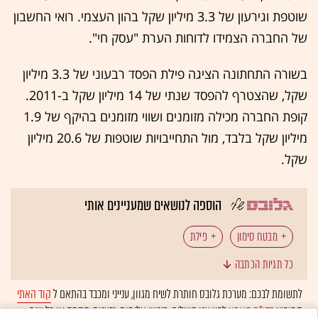
שוטפת וגירעון של 3.3 מיליון שקל בהון העצמי. רואי החשבון
של החברה הצמידו לדוחות הערת "עסק חי".
בשורה התחתונה הציגה פילת הפסד רבעוני של 3.3 מיליון
שקל, שהצטרף להפסד שנתי של 14 מיליון שקל ב-2011.
קופת החברה מכילה מזומנים ושווי מזומנים בהיקף של 1.9
מיליון שקל בלבד, מול התחייבויות שוטפות של 20.6 מיליון
שקל.
הוספה לנושאים שמעניינים אותי
מבטח סימון
פילת
כל תגיות הכתבה
לתשומת לבכם: מערכת גלובס חותרת לשיח מגוון, ענייני ומכבד בהתאם ל
קוד האתי
המופיע
בדו"ח האמון
לפיו אנו פועלים. ביטויי אלימות, גזענות, הסתה או כל שיח