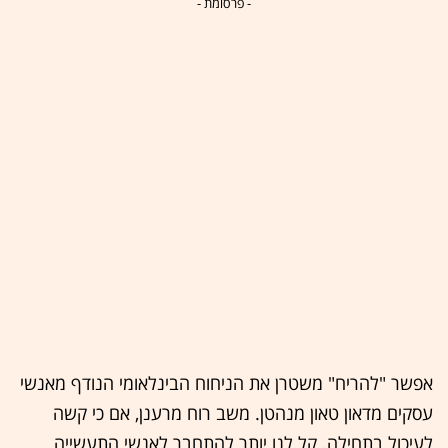
- פרסומת -
אפשר "להריח" משטרן את הניחוח הבינלאומי הנודף מאנשי
עסקים מדאון טאון מנהטן. משב רוח מרענן, אם כי קשה
לעיכול בתחילה. קל לנו יותר להתחבר לאנשי התעשייה