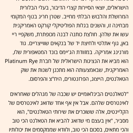
הישראלים, יוצאי הסיירות קצרי הדיבור, בעלי הבלורית
המרושלת והלבוש הבלתי מחייב. שטרן חריג בנוף המקומי
מבחינה זו, והשנים בגלות הפוליטיקלי קורקט האמריקנית
עשו את שלהן. חולצת כותנה לבנה מכופתרת, משקפיי ריי
באן, גוף אתלטי ולחיצת יד של בנקאים שווייצריים. גוד
מורנינג אמריקה. במזוודת הג'יימס בונד המטאפורית שלו,
הוא מביא את הנציגות הישראלית של חברת Platinum Rye
האמריקנית, שבאמצעותה הוא מתכנן לשנות את שוק
הטאלנטים, הייצוג, הפרזנטורים, היח"צ והפרסום.
"לטאלנטים הבינלאומיים יש שכבה של מנהלים שאחראים
לאינטרסים שלהם. אבל אין אף אחד שדואג לאינטרסים של
הקליינטים, אלה ששוכרים את שירותי הטאלנטים", הוא
מסביר, "אין בעצם מי שדואג להביא את הטאלנט הכי טוב
והכי מתאים, בסכום הכי טוב, ולוודא שממקסמים את יכולותיו