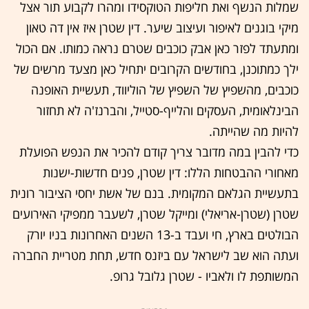
שמלות הנשף ואת חליפות הטוקסידו ומהרו לקבוע תור אצל
מיקי בוגנים לאיפור ועיצוב שיער. דין שטרן איז אין דה טאון
ומתעתד לפזר כאן אבק כוכבים שטרם נראה כמותו. אם הכול
ילך כמתוכנן, בחודשים הקרובים יתחיל כאן מצעד מרשים של
כוכבים, מהשפיץ של השפיץ של הוליווד, תעשיית האופנה
הבינלאומית, העסקים והלייף-סטייל, והברנז'ה לא תחזור
להיות מה שהייתה.
כדי להבין במה מדובר צריך קודם להכיר את הנפש הפועלת
מאחורי ההבטחות הללו: דין שטרן, פנים חדשות-ישנות
בתעשיית הגלאם המקומית. בנם של אשת יחסי הציבור רונית
שטרן (שטרן-אריאלי) ומייקל שטרן, לשעבר ממפיקי האירועים
הבולטים בארץ, חי ועבד ב-13 השנים האחרונות בניו יורק
ועתה הוא שב לישראל עם ביזנס חדש, תחת מטריית החברה
המשותפת לו ולאביו - שטרן גלובל גרופ.