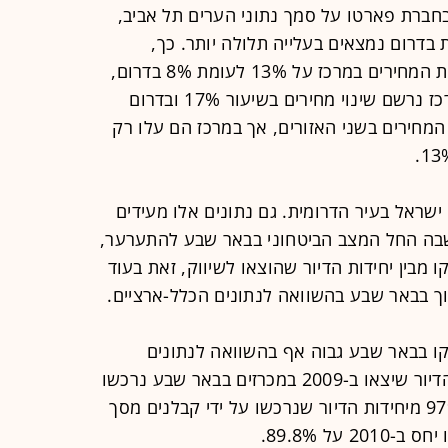
חברת פארטו על סמך נתוני הערים תל אביב,
ת בדרום נמצאים בעלייה תלולה יותר. כך,
ב-2009 עמד הממוצע השנתי של עליית המחירים במרכז על 13% לעומת 8% בדרום,
ב-2010 התמונה התאזנה כמעט - במרכז נרשם שינוי מחירים בשיעור 17% ובדרום
המשיכה עליית המחירים בשני האזורים, אך במרכז הם עלו רק
שראל בעיר הדרומית. גם נתונים אלו מעידים
לייה כאשר דווקא בשנת 2009, שבה החל המצב הביטחוני בבאר שבע להתערער,
ו מבין יחידות הדיור שהוצאו לשיווק, זאת בעוד
ך בבאר שבע בהשוואה לנתונים הכלל-ארציים.
ת ששווקו בבאר שבע גבוה אף בהשוואה לנתונים
הכלל-ארציים. כך, 72% מתוך יחידות הדיור שיצאו ב-2009 במכרזים בבאר שבע נרכשו
על ידי קבלנים, וב-2010, מדובר על 97% מיחידות הדיור שנרכשו על ידי קבלנים מסך
על 89.8%.