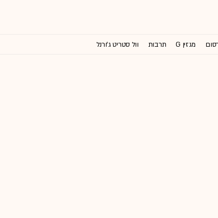
רסום
מגזין G
תרבות
וול סטריט ג'ורנל