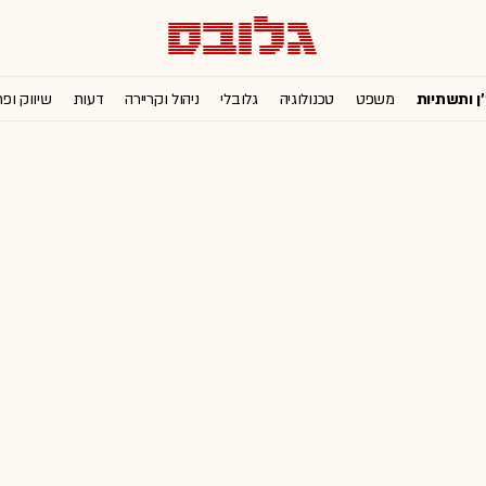
'ן ותשתיות
משפט
טכנולוגיה
גלובלי
ניהול וקריירה
דעות
שיווק ופ