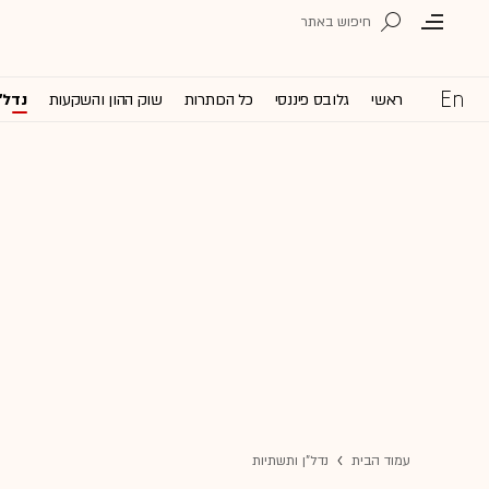
ראשי
גלובס פיננסי
כל הכותרות
שוק ההון והשקעות
נדל'
עמוד הבית
נדל"ן ותשתיות