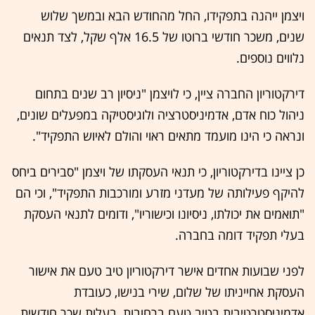
ויצמן ייהנה בתפקידו, החל מהחודש הבא ובמשך שלוש
שנים, משכר חודשי ברוטו של 16.5 אלף שקל, לצד תנאים
נלווים נוספים.
דירקטוריון החברה ציין, כי לויצמן "ניסיון רב שנים בתחום
ניהול כוח אדם, אדמיניסטרציה ולוגיסטיקה במפעלים שונים,
ונראה כי הינו מועמד מתאים ראוי והולם לאיוש התפקיד".
כן ציינו בדירקטוריון, כי תנאי העסקתו של ויצמן "סבירים ביחס
להיקף פעילותה של מעדני מזרע ומורכבות התפקיד", וכי הם
"תואמים את יכולתו, ניסיונו וכישוריו", ודומים לתנאי העסקת
בעלי תפקיד דומה בחברה.
לפני שבועות אחדים אישר דירקטוריון טיב טעם את אישור
העסקת אחייניתו של שלום, שירי בנישו, כעובדת
אדמיניסטרטיבית בטיב טעם ברחובות, בעלות שכר חודשית