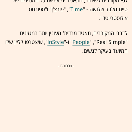
לפי מקורבים לשיחות, התאגיד ירכוש את כל המגזינים של
טיים מלבד שלושה - "
Time
", "פורצ'ן" ו"ספורטס
אילוסטרייטד".
לדברי המקורבים, תאגיד מרדית' מעונין יותר במגזינים
"
" ,"Real Simple" ו-"
People
InStyle
", שיצטרפו לליין שלו
המיועד בעיקר לנשים.
- פרסומת -