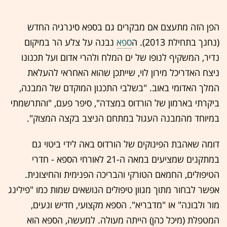
הפן הזה מתעצם אם מבקרים גם בספא סינרגיה החדש
(נחנך בתחילת 2013). ה
ספא
נבנה על צלע הר במיקום
נדיר, המשקיף לנופו של ים המלח ולהרי אדום ועל תכנונו
ניצח האדריכל מירון לוי, שייתכן שהוא האחראי להעלאת
המלך האדומי באוב. "בשלבי התכנון המוקדם של המבנה,
ביקרתי בארמון של הורדוס במצדה", סיפר פעם, "והתרשמתי
במיוחד מהמבנה העגול במתחם הניצב בקצה המצוק".
דומה שאהבת הפינוקים של הורדוס באה לידי ביטוי גם
במתקנים שמציעים במאה ה-21 לאורחי הספא - חדרי
הטיפולים, החמאם הטורקי והבריכה הפנימית והחיצונית.
אפשר לבחור מתוך מגוון טיפולים הנושאים שמות כמו "פילינג
מור ולבונה" או "מדבריא". הספא מקצועי, חדיש ונעים,
המטפלת (מיכל כהן) הייתה מעולה. למעשה, הספא הוא