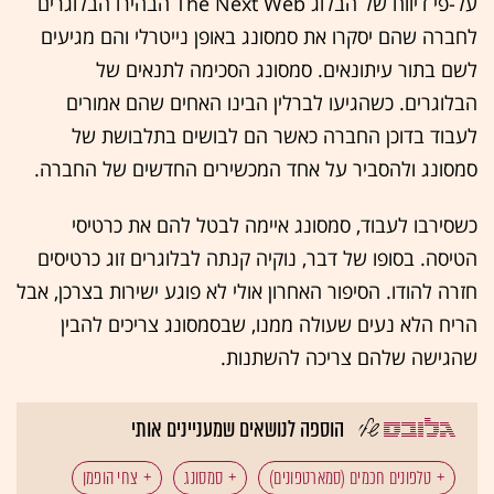
על-פי דיווח של הבלוג The Next Web הבהירו הבלוגרים
לחברה שהם יסקרו את סמסונג באופן נייטרלי והם מגיעים
לשם בתור עיתונאים. סמסונג הסכימה לתנאים של
הבלוגרים. כשהגיעו לברלין הבינו האחים שהם אמורים
לעבוד בדוכן החברה כאשר הם לבושים בתלבושת של
סמסונג ולהסביר על אחד המכשירים החדשים של החברה.
כשסירבו לעבוד, סמסונג איימה לבטל להם את כרטיסי
הטיסה. בסופו של דבר, נוקיה קנתה לבלוגרים זוג כרטיסים
חזרה להודו. הסיפור האחרון אולי לא פוגע ישירות בצרכן, אבל
הריח הלא נעים שעולה ממנו, שבסמסונג צריכים להבין
שהגישה שלהם צריכה להשתנות.
הוספה לנושאים שמעניינים אותי
טלפונים חכמים (סמארטפונים)
סמסונג
צחי הופמן