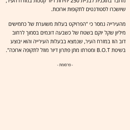
מדובר בתוכנית לבניית 250 יחידות דיור קטנות במזרח העיר,
שיושכרו לסטודנטים לתקופות ארוכות.
מהעירייה נמסר כי "הפרויקט בעלות משוערת של כחמישים
מיליון שקל יוקם בשטח של כשבעה דונמים בסמוך לרחוב
דוב הוז במזרח העיר, שנמצא בבעלות העירייה והוא יבוצע
בשיטת B.O.T ומטרתו מתן פתרון דיור מוזל לתקופה ארוכה".
- פרסומת -