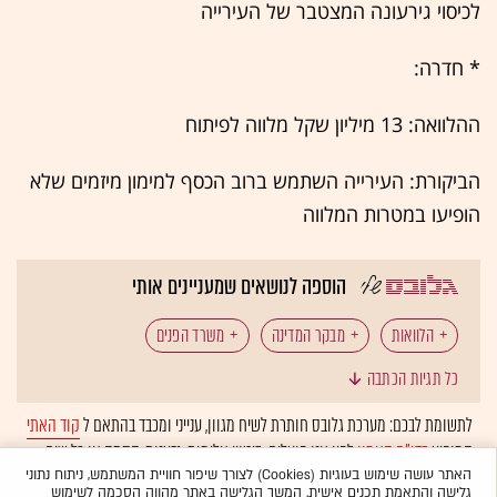
לכיסוי גירעונה המצטבר של העירייה
‏‏* חדרה:
ההלוואה: ‏‎‎‏13 מיליון שקל מלווה לפיתוח
הביקורת: העירייה השתמש ברוב הכסף למימון מיזמים שלא
הופיעו במטרות המלווה
הוספה לנושאים שמעניינים אותי
הלוואות
מבקר המדינה
משרד הפנים
כל תגיות הכתבה
רשויות מקומיות
יוסף שפירא
לתשומת לבכם: מערכת גלובס חותרת לשיח מגוון, ענייני ומכבד בהתאם ל
קוד האתי
המופיע
בדו"ח האמון
לפיו אנו פועלים. ביטויי אלימות, גזענות, הסתה או כל שיח
בלתי הולם אחר מסוננים בצורה
אוטומטית
ולא יפורסמו באתר.
האתר עושה שימוש בעוגיות (Cookies) לצורך שיפור חוויית המשתמש, ניתוח נתוני
גלישה והתאמת תכנים אישית. המשך הגלישה באתר מהווה הסכמה לשימוש