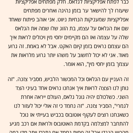
כבר לפתח אפליקציות לגלאס. חלק מפתחים אפליקציות
שיעזרו לך להישאר ער בזמן נהיגה ואחרים מפתחים
אפליקציות שמעניקות הנחיות ניווט. אני אוהב פיתוח שאחד
שם את הגלאס על עצמו, בת הזוג שלו שמה את הגלאס
שלה על עצמה ואז הם מקיימים יחסי מין ויכולים לראות איך
הם עצמם נראים בזמן קיום האקט. אבל לא באמת. זה גרוע
מאוד. אני לא יכול לחשוב על משהו יותר גרוע מלראות את
עצמך בזמן יחסי מין", הוא אומר.
זה העניין עם הגלאס וכל המכשור הלביש, מסביר צזנה. "זה
נותן לנו הצצה לראות איך אנחנו נראים אחד בעיני הצד
השני. כשלכולם יהיה גוגל גלאס, העולם ייראה אחרת
לגמרי", הסביר צזנה. "זה נחמד כי זה אולי יכול לעזור לנו
כשאנחנו רוצים לעקוף אוטובוס בכביש בעייתי אז נוכל
להתחבר למצלמה בקדמת האוטובוס ולראות אם רכב מגיע
מהכיוון הנגדי אבל זה פחות נחמד אם נתרכז יותר מדי במה