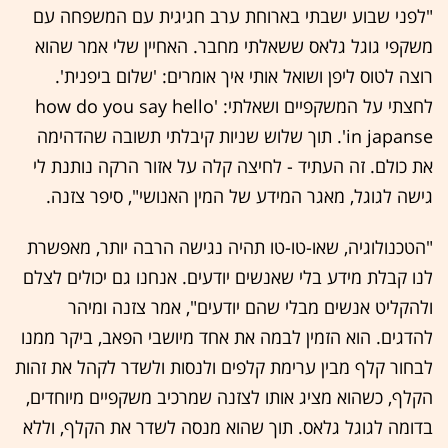
"לפני שבוע ישבתי בארוחת ערב חגיגית עם המשפחה עם
משקפי גוגל גלאס ששאלתי מחבר. האחיין שלי אמר שהוא
רוצה לטוס ליפן ושואל אותי איך אומרים: 'שלום ביפנית'.
לחצתי על המשקפיים ושאלתי: 'how do you say hello
in japanse'. תוך שלוש שניות קיבלתי תשובה שהדהימה
את כולם. זה העתיד - לחיצה קלה על אזור הרקה נותנת לי
גישה לגוגל, מאגר המידע של המין האנושי", סיפר צזנה.
"הטכנולוגיה, שאו-טו-טו תהיה נגישה הרבה יותר, מאפשרת
לנו קבלת מידע בלי שאנשים יודעים. אנחנו גם יכולים לצלם
ולהקליט אנשים מבלי שהם יודעים", אמר צזנה ומיהר
להדגים. הוא הזמין לבמה את אחד מיושבי הפאב, ביקר ממנו
לבחור קלף מבין ערימת קלפים ולנסות ולשדר לקהל את זהות
הקלף, כשהוא מציג אותו לצזנה שמרכיב משקפיים מיוחדים,
בדומה לגוגל גלאס. תוך שהוא מנסה לשדר את הקלף, וללא