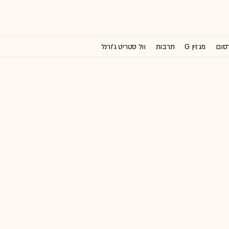
רסום
מגזין G
תרבות
וול סטריט ג'ורנל