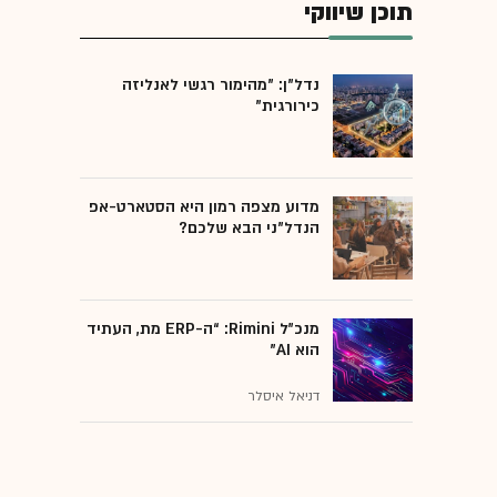
תוכן שיווקי
נדל"ן: "מהימור רגשי לאנליזה
כירורגית"
מדוע מצפה רמון היא הסטארט-אפ
הנדל"ני הבא שלכם?
מנכ״ל Rimini: “ה-ERP מת, העתיד
הוא AI"
דניאל איסלר