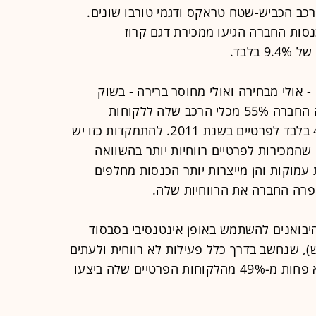
רכב הכביש-שטח טראקס ודגמי טורבו שונים.
כמעט 23% מכלל הכנסות החברה הגיעו ממכירת דגם קרוז
אולי מבחירה ואולי מחוסר ברירה - בשוק
הלקוחות הפרטיים. בשנת 2013 מכרה החברה 55% מכלי הרכב שלה ללקוחות
פרטיים והשאר למוסדיים, לעומת 41% בלבד לפרטיים בשנת 2011. להתמקדות כזו יש
 שהמכירות לפרטיים רווחיות יותר בהשוואה
עמוקות והן מייצרות יותר הכנסות מחלפים
יפרה החברה את הרווחיות שלה.
יבואנים להשתמש באופן אינטנסיבי בסבסוד
), שנחשב בדרך כלל פעילות לא רווחית ולעתים
אף הפסדית. על פי הדוח של UMI, לא פחות מ-49% מהלקוחות הפרטיים שלה ביצעו