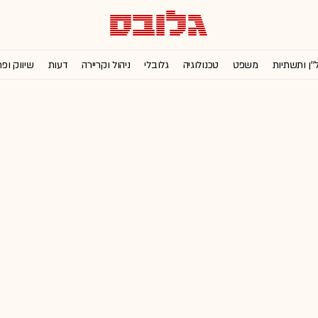
''ן ותשתיות
משפט
טכנולוגיה
גלובלי
ניהול וקריירה
דעות
שיווק ופ