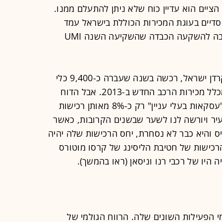
ציים הוא עדיין כוח שלא ניתן להתעלם ממנו.
דיים בעוגת המכירות הכוללת בישראל עמד
בשנה שעברה על כ-46%. זו אולי הסיבה להשקעה הכבדה שהשקיעה השנה UMI
איוויס, שגם דוחותיה נכללים בדוחות קרדן ישראל, רכשה בשנה שעברה כ-9,400 כלי
רכב, שהיו נתח לא מבוטל של 4.6% מכלל מכירות הרכב החדש ב-2013. אבל הדוח
שלה מגלה שכדי לעמוד בדרישות של "עסקאות בעלי עניין" רק כ-8% מאותן רכישות
מבית UMI. זהו אחוז זעיר ויורשה לנו לשער שבשנים הקרובות, כאשר
ויס והיא כבר לא נסחרת, יחס הרכישות שלה יהיה
רכישות של חטיבת הליסינג של קרסו מוטורס
 הפעילות השונים שלה. הרווח הגולמי של