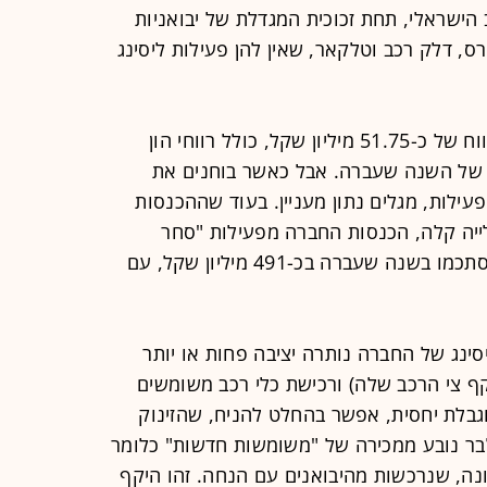
ישראלי, תחת זכוכית המגדלת של יבואניות
ורס, דלק רכב וטלקאר, שאין להן פעילות ליסינג
אלבר סיימה שנה יפה בסך הכול עם רווח של כ-51.75 מיליון שקל, כולל רווחי הון
זה של השנה שעברה. אבל כאשר בוחנים את
ילות, מגלים נתון מעניין. בעוד שההכנסות
לייה קלה, הכנסות החברה מפעילות "סחר
הרכב" זינקו בתוך שנתיים ב-324% והסתכמו בשנה שעברה בכ-491 מיליון שקל, עם
סינג של החברה נותרה יציבה פחות או יותר
ף צי הרכב שלה) ורכישת כלי רכב משומשים
גבלת יחסית, אפשר בהחלט להניח, שהזינוק
ר נובע ממכירה של "משומשות חדשות" כלומר
נה, שנרכשות מהיבואנים עם הנחה. זהו היקף