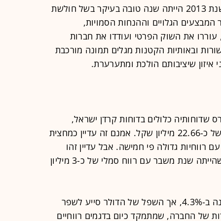
תמונה יציבה למדי עם מגמה חיובית. שנת 2013 הייתה שנה טובה בעיקר בשל חולשת
המבצעים הגלויים וההנחות הסמויות,
עוררו את השוק הפרטי ועודדו את חברות
שורות ובאותיות הקטנות מגלים תמונה מורכבת
י איזון שיציבותם הולכת ומתערערת.
ל מוטורס שדוחותיה כלולים בדוחות קרדן ישראל,
רשמה שורה תחתונה סבירה עם רווח של כ-22.66 מיליון שקל. אמנם זה עדיין כמחצית
ו כבר שנים עם רווחיות גדולה פי חמישה. אבל עדיין זהו
שיפור משמעותי מאוד לעומת 2012, שהייתה שנת משבר עם רווח סמלי של כ-3 מיליון
מכירות החברה אמנם התכווצו גם השנה ב-4.3%, אך השפל של הדולר סייע לשפר
ות של החברה, שמתמקד כיום בדגמים רווחיים