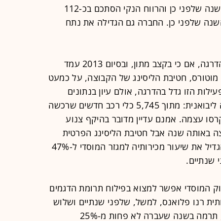
החברה זינק ב-2013 ב-19% לעומת השנה שלפני כן והרווח הנקי הסתכם בכ-112
ינוק של כ-36% לעומת השנה שלפני כן. החברה גם הגדילה את נתח
פעילות הליסינג של החברה צומחת בהדרגה, אם כי בקצב מתון, ובסיום 2013 עמד
 מוטורס, חטיבת הליסינג של הקבוצה, על כמעט
פעילות הזו גדל בהדרגה, אולם עיון בנתונים
מגלה את "הערך המוסף" המרכזי שלה ליבואנית: מתוך 5,745 כלי רכב חדשים שרכשה
2013, כ-42% היו של קרסו עצמה. אמנם עדיין מדובר בהיקף צנוע
ירות הקבוצה באותה שנה אבל חטיבת הליסינג הפרטית
הייתה אחד הגורמים שסייעו לקרסו להגדיל את שיעור מכירותיה למגזר המוסדי ל-47%
וק המוסדי אפשר למצוא בפילוח תרומת הדגמים
ת רנו פלואנס, למשל, שלפני שנתיים ושלוש
שנים תרמה כ-15% להכנסות החברה, תרמה בשנה שעברה לא פחות מ-25%