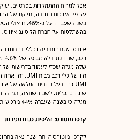
אבל למרות ההתמקדות בפרטיים, שוק ה
על פי הערכות החברה, חלקם של המוס
בהשתלטות על חברת הליסינג איוויס.
היו של כלי רכב 
UMI כבר בעלת הבית המלאה של איו
שונה בתכלית. לשם השוואה, תמהיל ה
מגלה כי בשנה שעברה 44% מרכישותיה היו של רכבי רנו וניסאן (ראו בהמשך).
קרסו מוטורס: הליסינג ככוח מכירות
לקרסו מוטורס הייתה שנה נאה בתחומי