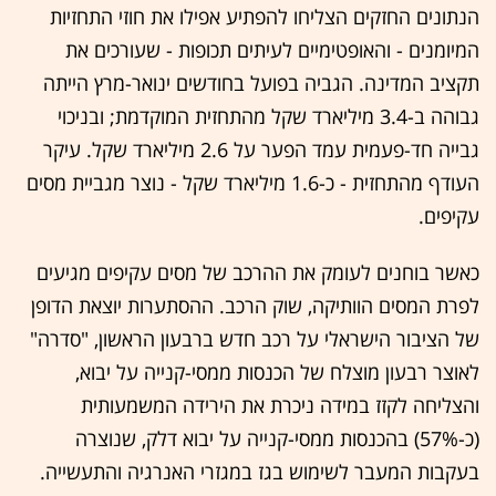
הנתונים החזקים הצליחו להפתיע אפילו את חוזי התחזיות
המיומנים - והאופטימיים לעיתים תכופות - שעורכים את
תקציב המדינה. הגביה בפועל בחודשים ינואר-מרץ הייתה
גבוהה ב-3.4 מיליארד שקל מהתחזית המוקדמת; ובניכוי
גבייה חד-פעמית עמד הפער על 2.6 מיליארד שקל. עיקר
העודף מהתחזית - כ-1.6 מיליארד שקל - נוצר מגביית מסים
עקיפים.
כאשר בוחנים לעומק את ההרכב של מסים עקיפים מגיעים
לפרת המסים הוותיקה, שוק הרכב. ההסתערות יוצאת הדופן
של הציבור הישראלי על רכב חדש ברבעון הראשון, "סדרה"
לאוצר רבעון מוצלח של הכנסות ממסי-קנייה על יבוא,
והצליחה לקזז במידה ניכרת את הירידה המשמעותית
(כ-57%) בהכנסות ממסי-קנייה על יבוא דלק, שנוצרה
בעקבות המעבר לשימוש בגז במגזרי האנרגיה והתעשייה.