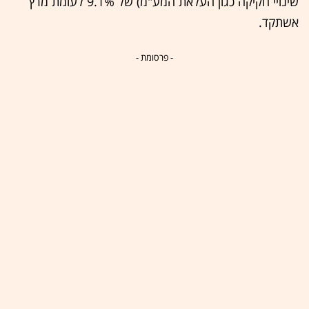
שינויי חקיקה כגון העלאת המע"מ) של 9.1% לעומת מרץ
אשתקד.
- פרסומת -