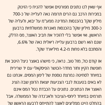
אף שאין לנו נתונים מפורטים אפשר להניח כי הזינוק
במכירות הרכב גם הרים תרומה נאה לעלייה של כ-700
מיליון שקל בהכנסות המדינה ממע"מ על יבוא, ולעליה של
כ-300 מיליון שקל בהכנסות מאגרות ממשלתיות ברבעון
הראשון. ואי אפשר בלי להזכיר את חביב האוצר, מס הדלק,
שגם הוא רשם ברבעון עלייה ריאלית נאה של 6.6%,
והסתכם בלא פחות מ-4.2 מיליארד שקל.
אז קודם כול, מזל טוב. נראה, כי מישהו באוצר ניצל היטב את
חופשת הקיץ וחזר מחדר-הכושר הפיסקאלי עם יד שרירית
במיוחד לסחיטה נמרצת נוספת של לימון המסים. אנחנו גם
לא באים בטענות לגבי הצניעות יוצאת הדופן שבה הציג
האוצר את הנתונים. נתונים על הכבדת נטל המס אינם
תורמים במיוחד ליחסי-הציבור ולאג'נדה של הממשלה. אבל
בהחלט היינו ממליצים לאוצר להתייחס לרבעון הראשון של