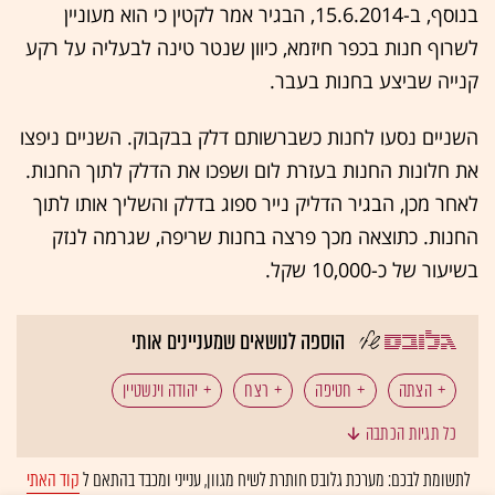
בנוסף, ב-15.6.2014, הבגיר אמר לקטין כי הוא מעוניין
לשרוף חנות בכפר חיזמא, כיוון שנטר טינה לבעליה על רקע
קנייה שביצע בחנות בעבר.
השניים נסעו לחנות כשברשותם דלק בבקבוק. השניים ניפצו
את חלונות החנות בעזרת לום ושפכו את הדלק לתוך החנות.
לאחר מכן, הבגיר הדליק נייר ספוג בדלק והשליך אותו לתוך
החנות. כתוצאה מכך פרצה בחנות שריפה, שגרמה לנזק
בשיעור של כ-10,000 שקל.
הוספה לנושאים שמעניינים אותי
הצתה
חטיפה
רצח
יהודה וינשטיין
כל תגיות הכתבה
מוחמד אבו-חדיר
לתשומת לבכם: מערכת גלובס חותרת לשיח מגוון, ענייני ומכבד בהתאם ל
קוד האתי