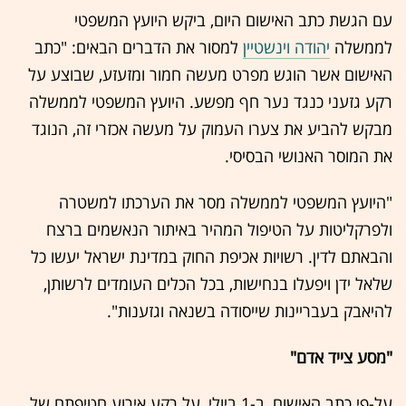
עם הגשת כתב האישום היום, ביקש היועץ המשפטי
לממשלה
יהודה וינשטיין
למסור את הדברים הבאים: "כתב
האישום אשר הוגש מפרט מעשה חמור ומזעזע, שבוצע על
רקע גזעני כנגד נער חף מפשע. היועץ המשפטי לממשלה
מבקש להביע את צערו העמוק על מעשה אכזרי זה, הנוגד
את המוסר האנושי הבסיסי.
"היועץ המשפטי לממשלה מסר את הערכתו למשטרה
ולפרקליטות על הטיפול המהיר באיתור הנאשמים ברצח
והבאתם לדין. רשויות אכיפת החוק במדינת ישראל יעשו כל
שלאל ידן ויפעלו בנחישות, בכל הכלים העומדים לרשותן,
להיאבק בעבריינות שייסודה בשנאה וגזענות".
"מסע צייד אדם"
על-פי כתב האישום, ב-1 ביולי, על רקע אירוע חטיפתם של