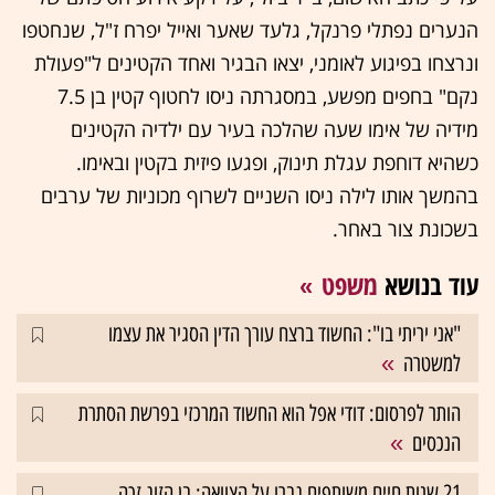
הנערים נפתלי פרנקל, גלעד שאער ואייל יפרח ז"ל, שנחטפו
ונרצחו בפיגוע לאומני, יצאו הבגיר ואחד הקטינים ל"פעולת
נקם" בחפים מפשע, במסגרתה ניסו לחטוף קטין בן 7.5
מידיה של אימו שעה שהלכה בעיר עם ילדיה הקטינים
כשהיא דוחפת עגלת תינוק, ופגעו פיזית בקטין ובאימו.
בהמשך אותו לילה ניסו השניים לשרוף מכוניות של ערבים
בשכונת צור באחר.
עוד בנושא
משפט
"אני יריתי בו": החשוד ברצח עורך הדין הסגיר את עצמו
למשטרה
הותר לפרסום: דודי אפל הוא החשוד המרכזי בפרשת הסתרת
הנכסים
21 שנות חיים משותפים גברו על הצוואה: בן הזוג זכה