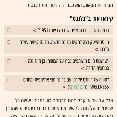
הבחירות הבאות, הוא כבר היה מפזר את הכנסת.
קיראו עוד ב"גלובס"
בכמה נמכר בית בהרצליה שנבנה בשנת 1951?
מייסד הייטק רצה להקים מדינה חדשה. מדינה קיימת עמדה
בדרכו
21 שנות חיים משותפים גברו על הצוואה: בן הזוג זכה
במחצית הדירה
"חוויה של ריזורט יוקרתי עם בריכה חצי אולימפית ומתחם
WELLNESS" (
תוכן שיווקי
)
אבל עד שהוא יקבל מהם הבטחה כזו, נתניהו יעשה כל
שביכולתו על מנת להשיב את אמונם בו. נתניהו יודע שהדרך
לקדנציה הרביעית (והרי בשביל מה צריך בן-אדם קדנציה