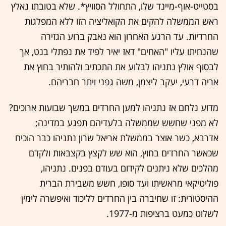
בסטייט-אוף-מיינד שלו, התחולל הסוויץ*. שלא בטובתו נאלץ
ראש הממשלה להקים את הקואליציה הזו ללא המפלגות
החרדיות. עד הרגע האחרון הוא נאבק ברוע הגזירה
שהנחיתו עליו "האחים" דאז יאיר לפיד את נפתלי בנט, אך
לבסוף אולץ נתניהו לבלוע את התכתיב ולהותיר בחוץ את
אריה דרעי, יעקב ליצמן, משה גפני ויתר חבריהם.
מדוע נלחם אז נתניהו למען החרדים במשך שבועות ארוכים?
לא מפני שחשש שממשלה בלעדיהם תפגע במדינה;
אדרבא, כשר אוצר בממשלת אריאל שרון נתניהו כבר הוכיח
שכאשר החרדים בחוץ, הוא שש לקצץ בקצבאות ולקדם
מהלכים שלא ניתנים לקידום בעודם בפנים. נתניהו,
פוליטיקאי מראשיתו ועד סופו, חשש משבירת הברית
ההיסטורית: זו שחיברה בין החרדים לליכוד ואיפשרה לימין
לשלוט כמעט ברציפות מ-1977.