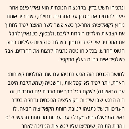
ונתניהו חשש בדין. בקדנציה הנוכחית הוא נאלץ פעם אחר
פעם להנחית את הגרזן על החרדים. תחילה, כשהותיר אותם
מחוץ לקואליציה; אחר-כך כשאיפשר לשר האוצר לפיד לחתוך
את קצבאות הילדים היקרות לליבם; ולבסוף, כשנאלץ לקבל
את התכתיב של לפיד ולתמוך בשילוב סנקציות פליליות בחוק
הגיוס החדש. בכל כוחו ניסה נתניהו לרצות את החרדים, אבל
כשלפיד איים רה"מ נאלץ התקפל.
למושב הכנסת הזה הגיע נתניהו עם שתי החלטות קשיחות:
האחת, יותר לפיד לא יקפל אותו, והשנייה (שמשתלבת היטב
עם הראשונה) לשקם בכל דרך את הברית עם החרדים. זה
היה הרגע שבו שלמות הקואליציה הנוכחית נדחקה בסדר
העדיפויות של נתניהו לטובת רווחת הקואליציה הבאה. לו
ראש הממשלה היה מקבל כעת ערבות מובטחת מראשי ש"ס
ויהדות התורה, שימליצו עליו לנשיאות המדינה לאחר