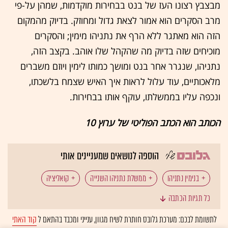
מבצבץ רצונו העז של בנט בבחירות מוקדמות, שמהן על-פי
מרב הסקרים הוא אמור לצאת גדול ומחוזק. בדיוק מהמקום
הזה הוא מאתגר ללא הרף את נתניהו מימין; והסקרים
מוכיחים שזה בדיוק מה שהקהל שלו אוהב. בקצב הזה,
נתניהו, שנגרר אחר בנט ומושך כמותו לימין ויוזם משברים
מלאכותיים, עוד עלול לראות איך האיש שצמח בלשכתו,
ונכפה עליו בממשלתו, עוקף אותו בבחירות.
הכותב הוא הכתב הפוליטי של ערוץ 10
הוספה לנושאים שמעניינים אותי
בנימין נתניהו
ממשלת נתניהו השנייה
קואליציה
כל תגיות הכתבה
נפתלי בנט
לתשומת לבכם: מערכת גלובס חותרת לשיח מגוון, ענייני ומכבד בהתאם ל
קוד האתי