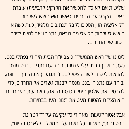
שלישית אם לא כדי להכשיר את הקרקע לרביעית) עוברת
באיחוי הקרע עם החרדים. כאשר הוא חשש לשלמות
הקואליציה הזו, הסכים לקבל תכתיבים מלפיד, כעת כשהוא
חושש לשלמות הקואליציה הבאה, נתניהו שב להיות ידידם
הטוב של החרדים.
לימינו של ראש הממשלה ניצב יו"ר הבית היהודי נפתלי בנט.
כעת הוא בן-בריתו עלי אדמות. ביחד עם נתניהו, בנט מנסה
להראות ללפיד ולשרה ציפי לבני (התנועה) את הדרך החוצה,
וביחד עם נתניהו בנט מנסה לבנות גשרים אל החרדים, כדי
להבטיח את שלטון הימין בכנסת הבאה. בשבועות האחרונים
הוא הצליח להסוות מעט את רצונו העז בבחירות.
אבל אסור לטעות: מאחורי כל עקיצה על "דוקטרינת
הבטונדות", מאחורי כל נאום על "ממשלה ללא זכות קיום",