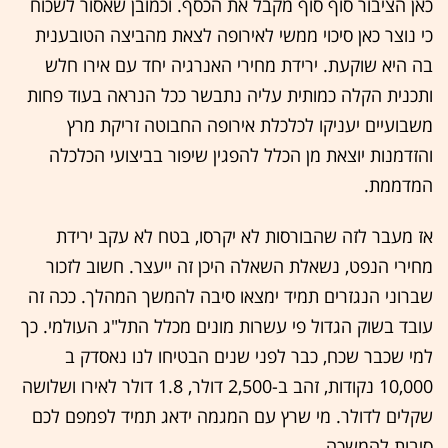
כאן הציבור סוף סוף מקבל את הכסף. וכמובן שאסור לשכוח
כי נוצר כאן סיכוי ממשי לאירופה לצאת מהביצה הטובענית
בה היא שוקעת. ירידת מחירי האנרגיה יחד עם אירו חלש
ותכנית הקלה כמותית עליה נתבשר ככל הנראה בעוד פחות
משבועיים יעניקו לכלכלת אירופה החבוטה זריקת מרץ
והזדמנות יוצאת מן הכלל להפגין שיפור בביצועי הכלכלה
המדממת.
אז מעבר לזה שהבורסות לא יקרסו, בטח לא עקב ירידת
מחירי הנפט, נשאלת השאלה היכן זה ייעצר. חשוב לזכור
שברוני הנגזרים תמיד ימצאו סיבה להמשך המהלך. ככה זה
עובד בשוק הגדול פי עשרות מונים מכלל התל"ג העולמי. כך
למי שכבר שכח, כבר לפני שנים הבטיחו לנו נאסדק ב
10,000 נקודות, זהב ב-2,500 דולר, 1.8 דולר לאירו ושלושה
שקלים לדולר. מי שרץ עם המגמה ידאג תמיד לפמפם לכם
סיבות להמשכה.