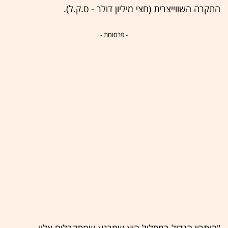
התקרה השווייצרית (חצי מיליון דולר - ס.ק.ל).
- פרסומת -
"היתרון הגדול במסלול הוא שמרגע שמתקבלים אליו