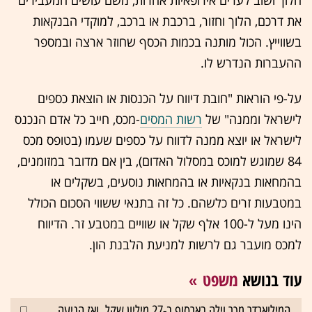
את דרכם, הלוך וחזור, ברכבת או ברכב, למוקדי הבנקאות
בשווייץ. הכול מותנה בכמות הכסף שחוזר ארצה ובמספר
ההעברות הנדרש לו.
על-פי הוראות "חובת דיווח על הכנסות או הוצאת כספים
לישראל וממנה" של
רשות המסים
-מכס, חייב כל אדם הנכנס
לישראל או יוצא ממנה לדווח על כספים שעמו (בטופס מכס
84 שמוגש למוכס במסלול האדום), בין אם מדובר במזומנים,
בהמחאות בנקאיות או בהמחאות נוסעים, בשקלים או
במטבעות זרים כלשהם. כל זה בתנאי ששווי הסכום הכולל
הינו מעל ל-100 אלף שקל או שוויים במטבע זר. הדיווח
ל
מכס
מועבר גם לרשות למניעת הלבנת הון.
עוד בנושא
משפט
המיליארדר מכר וילה בארסוף ב-27 מיליון שקל, ואז הגיעה