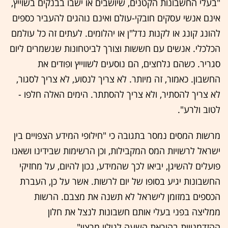
"בעלי החשבונות הקטנים, שיושבים או ישבו בבנקים בשוייץ,
אינם אנשי עסקים חובקי-עולם ואינם נוהגים להעביר כספים
להונג קונג או לקנות נדל"ן או יהלומים. לעתים זה כל עולמם
הכלכלי. אנשים עם חששות וצורך לביטחונות שנשמרים ליום
סגריר. כשהם נלחצים, הם נוסעים לשווייץ ופודים את
החשבון. כאמור, זה מיותר. לא צריך לנסוע, לא צריך לסגור,
לא צריך להסתיר, ולא צריך להסתתר. הימים האלה חלפו -
לטוב ולרע".
מרשות המסים נמסר בתגובה כי "חילופי המידע הצפויים בין
ישראל לרשויות המס המקבילות, וכן הרשימות שבידינו ושאנו
פועלים להשיגן, יביאו לכך שהמידע, נכון להיום, על מחזיקי
החשבונות יגיע בסופו של יום לרשות. אשר על כן, העברת
הכספים במזומן לישראל לא תשנה את מצבם. הרשות
ממליצה בפני בעלי אותם חשבונות לנצל את חלון
ההזדמנויות בהוראת השעה לגילוי מרצון".