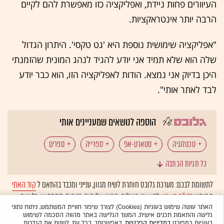
העיוורים פחות ניידת, ואפליקציה כזו מאפשרת להם לקיים
הרבה יותר אינטראקציות.
"אפליקציה שימושית נוספת היא 'גט טקסי'. היתרון הגדול
שלה הוא שלא תמיד אני יודע להגיד לנהג המונית שהזמנתי
היכן בדיוק אני נמצא. הודות לאפליקציה הזו, הוא כבר יודע
לבד לאתר אותי".
הוספה לנושאים שמעניינים אותי
טכנולוגיה
סטארט-אפ
ספרייה
ספרים
כל תגיות הכתבה
אפליקציות
לתשומת לבכם: מערכת גלובס חותרת לשיח מגוון, ענייני ומכבד בהתאם ל
קוד האתי
המופיע
בדו"ח האמון
לפיו אנו פועלים. ביטויי אלימות, גזענות, הסתה או כל שיח
בלתי הולם אחר מסוננים בצורה
אוטומטית
ולא יפורסמו באתר.
האתר עושה שימוש בעוגיות (Cookies) לצורך שיפור חוויית המשתמש, ניתוח נתוני
גלישה והתאמת תכנים אישית. המשך הגלישה באתר מהווה הסכמה לשימוש
בעוגיות כמפורט
במדיניות הפרטיות
. באפשרותך, בכל עת, לשנות את הגדרות