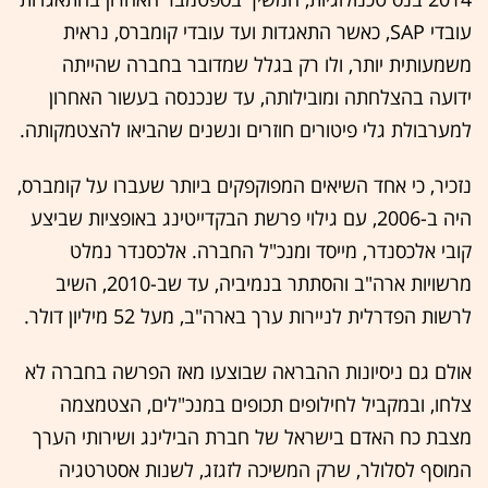
עובדי SAP, כאשר התאגדות ועד עובדי קומברס, נראית
משמעותית יותר, ולו רק בגלל שמדובר בחברה שהייתה
ידועה בהצלחתה ומובילותה, עד שנכנסה בעשור האחרון
למערבולת גלי פיטורים חוזרים ונשנים שהביאו להצטמקותה.
נזכיר, כי אחד השיאים המפוקפקים ביותר שעברו על קומברס,
היה ב-2006, עם גילוי פרשת הבקדייטינג באופציות שביצע
קובי אלכסנדר, מייסד ומנכ"ל החברה. אלכסנדר נמלט
מרשויות ארה"ב והסתתר בנמיביה, עד שב-2010, השיב
לרשות הפדרלית לניירות ערך בארה"ב, מעל 52 מיליון דולר.
אולם גם ניסיונות ההבראה שבוצעו מאז הפרשה בחברה לא
צלחו, ובמקביל לחילופים תכופים במנכ"לים, הצטמצמה
מצבת כח האדם בישראל של חברת הבילינג ושירותי הערך
המוסף לסלולר, שרק המשיכה לזגזג, לשנות אסטרטגיה