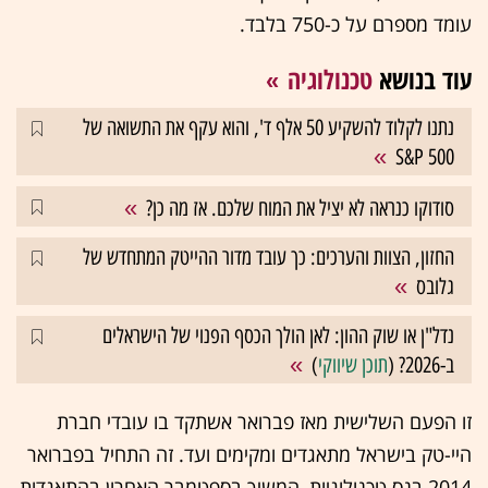
עומד מספרם על כ-750 בלבד.
עוד בנושא
טכנולוגיה
נתנו לקלוד להשקיע 50 אלף ד', והוא עקף את התשואה של
S&P 500
סודוקו כנראה לא יציל את המוח שלכם. אז מה כן?
החזון, הצוות והערכים: כך עובד מדור ההייטק המתחדש של
גלובס
נדל"ן או שוק ההון: לאן הולך הכסף הפנוי של הישראלים
ב-2026? (
תוכן שיווקי
)
זו הפעם השלישית מאז פברואר אשתקד בו עובדי חברת
היי-טק בישראל מתאגדים ומקימים ועד. זה התחיל בפברואר
2014 בנס טכנולוגיות, המשיך בספטמבר האחרון בהתאגדות