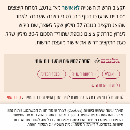
תקציב הרשות השנייה
לא אושר
מאז 2012, למרות קיצוצים
מסיביים שנערכו בגוף הרגולטורי בשנה שעברה. לאחר
שהוצג תקציב בגובה 37 מיליון שקל לאוצר, שם ביקשו
לערוץ סדרת קיצוצים נוספת שתוריד הסכום ל-30 מיליון שקל.
כעת התקציב דרוש את אישור מועצת הרשות.
הוספה לנושאים שמעניינים אותי
אומ"ץ
הרשות השנייה
מבקר המדינה
כל תגיות הכתבה
יוסף שפירא
לתשומת לבכם: מערכת גלובס חותרת לשיח מגוון, ענייני ומכבד בהתאם ל
קוד האתי
המופיע
בדו"ח האמון
לפיו אנו פועלים. ביטויי אלימות, גזענות, הסתה או כל שיח
בלתי הולם אחר מסוננים בצורה
אוטומטית
ולא יפורסמו באתר.
האתר עושה שימוש בעוגיות (Cookies) לצורך שיפור חוויית המשתמש, ניתוח נתוני
גלישה והתאמת תכנים אישית. המשך הגלישה באתר מהווה הסכמה לשימוש
בעוגיות כמפורט
במדיניות הפרטיות
. באפשרותך, בכל עת, לשנות את הגדרות
העוגיות בדפדפן. לידיעתך, חסימת עוגיות תשפיע על תפקוד האתר.