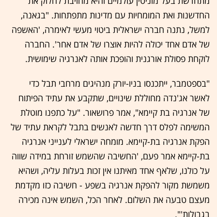
מתחדשת בעל מוניטין עולמיים והיא מחויבת לחלוק את
החדשנות ואת המומחיות עם מדינות מתפתחות. "בגאנה,
למשל, נתנה חברה ישראלית ביטוי מעשי לאימרה, 'האשפה
של אדם אחד יכולה להיות אוצרו של אדם אחר'. החברה
לוקחת פסולת אורגנית והופכת אותה לאנרגיה שימושית.
"בספטמבר, ייתכנסו בניו-יורק מנהיגים מרחבי תבל כדי
לאשר אג'נדה מחוללת שינויים, שתקבע את עתיד הפיתוח
של אנרגיה בת קיימא", אמר פרושאור. "על כתפנו מוטלת
המשימה לפלס דרך חדשה לאנשים בתבל לקראת עתיד של
הפקת אנרגיה בת-קיימא. מומחה ישראלי לענייני אנרגיה
בת-קיימא אמר פעם, 'החשיבה שהשמש זורחת במידה שווה
על כולנו, שלאף אחד מאיתנו אין זכות בעלות עליה, ושהיא
משמשת מקור להפקת אנרגיה בשפע - חשיבה כזו מקדמת
מעצם טבעה את השלום. לאחר הכל, השמש אינה מכירה
בגבולות'".