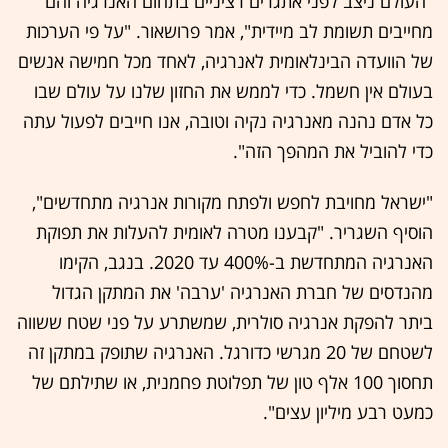
"העולם ניצב לפני אתגרים רציניים בתחום האנרגיה והם
מחייבים תשומת לב מיידית", אמר פרושאור. "על פי הערכות
של הוועדה הבינלאומית לאנרגיה, לאחד מכל חמישה אנשים
בעולם אין חשמל. כדי לממש את החזון שלנו על עולם שבו
כל אדם נהנה מאנרגיה נקיה וטובה, אנו חייבים לפעול עתה
כדי להוביל את המהפך הזה".
"ישראל מחויבת לחפש ולפתח מקורות אנרגיה מתחדשים",
הוסיף השגריר. "קבענו מטרה לאומית להעלות את תפוקת
האנרגיה המתחדשת ב-400% עד 2020. בנגב, הקימו
מהנדסים של חברת האנרגיה 'ערבה' את המתקן הגדול
ביתר להפקת אנרגיה סולרית, שמשתרע על פני שטח ששווה
לשטחם של 20 מגרשי כדורגל. האנרגיה שתופק במתקן זה
תחסוך 100 אלף טון של תפלוטת פחמנית, או שתילתם של
כמעט רבע מיליון עצים".