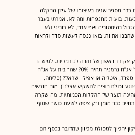
ם כבר מספר שנים בעיצומו של עידן ההקלה
עות, בועות מתנפחות ומה לא. אמרתי בעבר
 הגדול בהיסטוריה ואף אחד, לא רוביני ולא
, כשהבנו את זה, בואו ננסה לעשות סדר ולראות
אקורד ראשון של חזרה לנורמליות. למישהו
מכם נראה הגיוני שהריבית הארוכה על אג"ח גרמניה תהיה 0%? שהריבית על אג"ח
ספרד, איטליה או אפילו ישראל? (סליחה,
וגע וכולם רוצים להשקיע אצלנו). מזה חודשים
שהינה תוצר של ההקלות הכמותיות. מה שקרה
חייב כבר מזמן ורק ציפה לשעת כושר שסוף
קון יהפוך למפולת מכיוון שמדובר בכסף חם