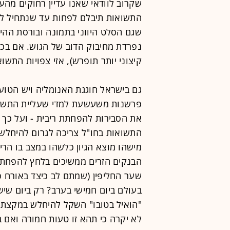
שקרוב לוודאי שאנו עדיין רחוקים מהע
התשואות תיבלם לפחות עד שנתחיל לרא
שגם הסלט היווני בתמונה ובורסת ההימ
נפרדת מחיבוק הדוב של הגוש. אם בכל 
קיצוני יותר תופרש), אזי צפויות התשו
גם בישראל חוגגת האנומליה ויש הטועני
פרשנות משעשעת למדי שעליית התשוא
את הסבירות להפחתת ריבית - ועל כך נ
התשואות בחו"ל צריכה לגרום להיחלש
מישהו מוצא הגיון כלשהו במצב בו הר
הבנקים הזרים ממשיכים בלחץ להפחתת
שער החליפין (שמתם לב כיצד באורח 
בעולם ביום חמישי בערב? רק ביום שי
"הואיל בטובו" השקל להיחלש במקצת)
לא יקרה כי תהא זו טעות חמורה ואם ב