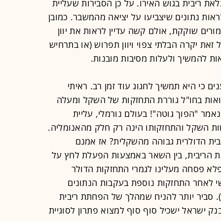
לאת ריבית בגוש האירו. על כן הסבירות שעליית
ות נתונים שיצביעו על יציאה מהמשבר. כמובן
ורים שוקקת, אולם קשה עדיין לראות את יוון
זאת יקרה הבלתי צפוי ויוון תפרוש (או בתרחיש
אות להמשיך ולעלות מסיבות מובנות.
ם כי היא תמשיך לחגוג עוד זמן רב. ראיתי
ות בחו"ל גוררת התחזקות של השקל ומעלה
אמר "הפוך גוטה"! בעולם נורמלי, עליית
ות השקל והתחזקותו הינה רק חלק מהאנומליה.
יבית הדולרית גבוהה מהשקלית? אז אמנם
 הריבית, בין השאר באמצעות הפעלת לחץ על
פלא פסחה מעלינו לגמרי התחזקות הדולר
שי לאחר התחזקות נוספת בעקבות הנתונים
. סביר יותר להניח שמהלך של הפחתת ריבית
נק ישראל ישכיל סוף סוף למצוא פתרון לסוגיית