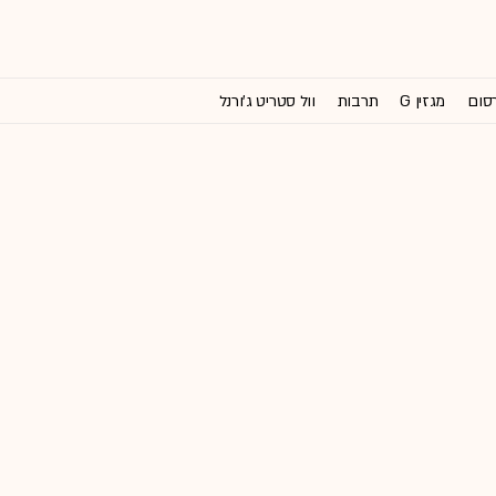
רסום
מגזין G
תרבות
וול סטריט ג'ורנל