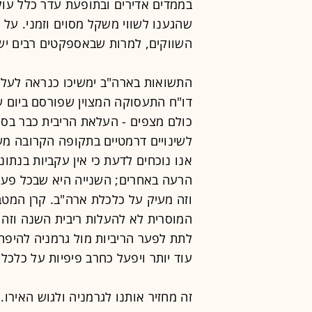
בממדים אדירים ובתופעת עדר כלל עול
שהגענו לשווי משקל מסוים וזמני. על מ
השווקים, למרות שבאספקטים רבים יש 
התשואות בארה"ב ימשיכו כנראה לעלות
דו"ח התעסוקה המצוין שפורסם ביום ש
כולם מצפים - העלאת הריבית כבר בספ
לשינויים דרמטיים בתקופה הקרובה מ
אנו נוכחים לדעת כי אין עקביות בנתונ
הרעה באחרים; השנייה היא שבכל פעם
וזה מעיק על כלכלת ארה"ב. קרן המט
המוסרית לא להעלות ריבית השנה וזה
לתת לפער הריביות מול גרמניה להיפת
עוד יותר ויפעל כחרב פיפיות על כלכל
זה מחזיר אותנו לגרמניה ולגוש האירו