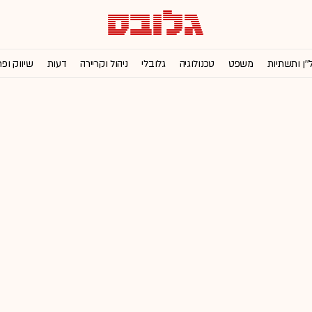
''ן ותשתיות
משפט
טכנולוגיה
גלובלי
ניהול וקריירה
דעות
שיווק ופ