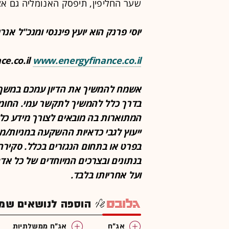
שער החליפין, תיפסק האנומליה גם אצ
יוסי פרנק הוא יועץ פיננסי ומנכ"ל אנרג'
ce.co.il
www.energyfinance.co.il
אשמח להמשיך את הדיון עמכם במשך
בדרך כלל להמשיך לתקשר עמי. החומר
המתוארות בה מובאים לצורך מידע כלל
ייעוץ לגבי כדאיות ההשקעה במניות/מט
בפרט או בתחום הנגזרים בכלל. סקירה
בנתונים ובצרכים המיוחדים של כל אד
ועל אחריותו בלבד.
הוספה לנושאים שמענ
אג"ח
אג"ח ממשלתיות