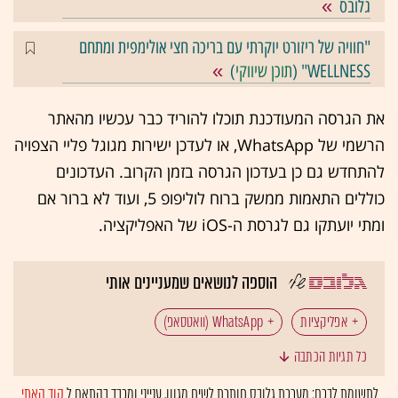
גלובס
"חוויה של ריזורט יוקרתי עם בריכה חצי אולימפית ומתחם
WELLNESS" (
תוכן שיווקי
)
את הגרסה המעודכנת תוכלו להוריד כבר עכשיו מהאתר
הרשמי של WhatsApp, או לעדכן ישירות מגוגל פליי הצפויה
להתחדש גם כן בעדכון הגרסה בזמן הקרוב. העדכונים
כוללים התאמות ממשק ברוח לוליפופ 5, ועוד לא ברור אם
ומתי יועתקו גם לגרסת ה-iOS של האפליקציה.
הוספה לנושאים שמעניינים אותי
אפליקציות
WhatsApp (וואטסאפ)
כל תגיות הכתבה
לתשומת לבכם: מערכת גלובס חותרת לשיח מגוון, ענייני ומכבד בהתאם ל
קוד האתי