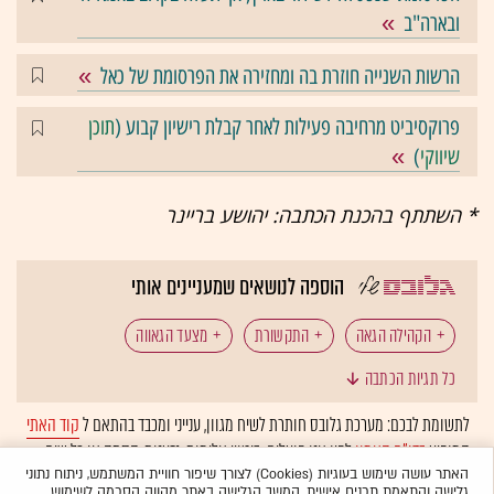
ובארה"ב
הרשות השנייה חוזרת בה ומחזירה את הפרסומת של כאל
פרוקסיביט מרחיבה פעילות לאחר קבלת רישיון קבוע (
תוכן
שיווקי
)
* השתתף בהכנת הכתבה: יהושע בריינר
הוספה לנושאים שמעניינים אותי
הקהילה הגאה
התקשורת
מצעד הגאווה
כל תגיות הכתבה
הבית היהודי
בצלאל סמוטריץ'
לתשומת לבכם: מערכת גלובס חותרת לשיח מגוון, ענייני ומכבד בהתאם ל
קוד האתי
המופיע
בדו"ח האמון
לפיו אנו פועלים. ביטויי אלימות, גזענות, הסתה או כל שיח
בלתי הולם אחר מסוננים בצורה
אוטומטית
ולא יפורסמו באתר.
האתר עושה שימוש בעוגיות (Cookies) לצורך שיפור חוויית המשתמש, ניתוח נתוני
גלישה והתאמת תכנים אישית. המשך הגלישה באתר מהווה הסכמה לשימוש