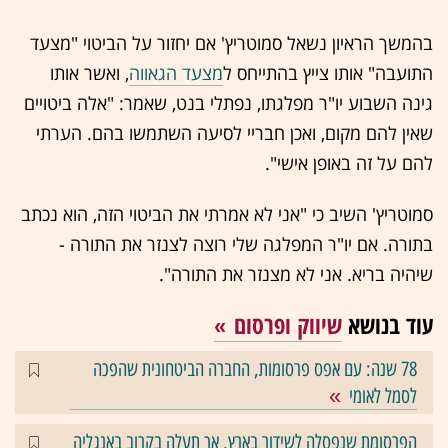
בהמשך הראיון נשאל סמוטריץ' אם יחזור על הביטוי "מצעד
התועבה" אותו צייץ בהתייחס ל
מצעד הגאווה
, ואשר אותו
גינה השבוע יו"ר מפלגתו, נפתלי בנט, שאמר: "אלה ביטויים
שאין להם מקום, ואכן חבריי לסיעה השתמשו בהם. הערתי
להם על זה באופן אישי".
סמוטריץ' השיב כי "אני לא אמרתי את הביטוי הזה, הוא נכתב
בתורה. אם יו"ר המפלגה שלי רוצה לצנזר את התורה -
שיהיה בריא. אני לא מצנזר את התורה".
עוד בנושא
שיווק ופרסום
78 שנה: עם אפס פרסומות, החברה הביטחונית שהפכה
לסמל לאומי
הפרסומת שנפסלה לשידור בארץ, אך תעלה בקרוב באנגליה