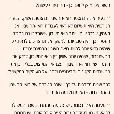
השוק אכן מוצף? ואם כן - מה ניתן לעשות?
"הבעיה אינה במספר רואי-החשבון ובהצפת השוק. הבעיה
המרכזית היא תשלום לא ראוי לעבודת רואי-החשבון. אני
מאמין, שככל שיהיו יותר רואי-חשבון שישתלבו גם במגזר
העסקי, כך יהיה טוב יותר למשק. אנחנו צריכים לדאוג לכך
שיהיה כדאי יותר להיות רואה-חשבון מבחינת יכולת
ההשתכרות, שיהיה יותר שוויון בין רואי-החשבון, לחזק את
מעמדו של רואה-החשבון העצמאי והמקצוע בכלל, וכן את
המשרדים הקטנים והבינוניים ולהגן על העוסקים במקצוע".
כבר שנים מדברים על כך ששכר-הטרחה של רואי-החשבון
בהתדרדרות - האומנם? ומה הפתרון?
"הטענות הללו נכונות. יש פגיעה מתמדת בשכר המשולם
לרואי-חשבון בעיקר בעבור העיסוק בביקורת. יש תחרות