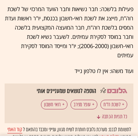
פעילות בלשכה: חבר נשיאות וחבר הוועד המרכזי של לשכת
רוה"ח, מייצג את לשכת רואי-חשבון בכנסת, יו"ר ראשות ועדת
המסים בלשכת רוה"ח, חבר המועצה המקצועית בלשכה
וחבר במוסד לסקירת עמיתים. לשעבר נשיא לשכת
רואי-חשבון (2006-2000); יו"ר ומייסד המוסד לסקירת
עמיתים
ועוד משהו: אין לו טלפון נייד
הוספה לנושאים שמעניינים אותי
לשכת רו"ח
עופר מנירב
רואי חשבון
כל תגיות הכתבה
לתשומת לבכם: מערכת גלובס חותרת לשיח מגוון, ענייני ומכבד בהתאם ל
קוד האתי
המופיע
בדו"ח האמון
לפיו אנו פועלים. ביטויי אלימות, גזענות, הסתה או כל שיח