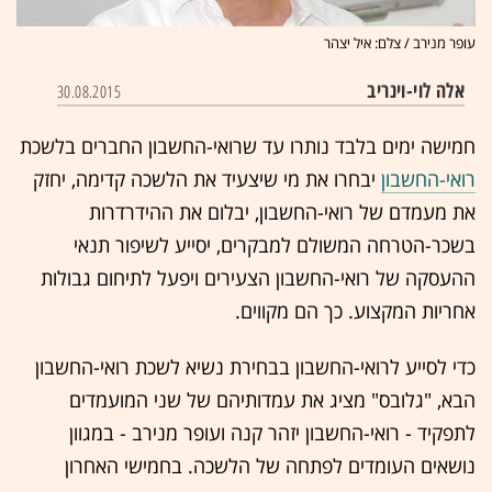
עופר מנירב / צלם: איל יצהר
אלה לוי-וינריב
30.08.2015
חמישה ימים בלבד נותרו עד שרואי-החשבון החברים בלשכת
רואי-החשבון
יבחרו את מי שיצעיד את הלשכה קדימה, יחזק
את מעמדם של רואי-החשבון, יבלום את ההידרדרות
בשכר-הטרחה המשולם למבקרים, יסייע לשיפור תנאי
ההעסקה של רואי-החשבון הצעירים ויפעל לתיחום גבולות
אחריות המקצוע. כך הם מקווים.
כדי לסייע לרואי-החשבון בבחירת נשיא לשכת רואי-החשבון
הבא, "גלובס" מציג את עמדותיהם של שני המועמדים
לתפקיד - רואי-החשבון יזהר קנה ועופר מנירב - במגוון
נושאים העומדים לפתחה של הלשכה. בחמישי האחרון