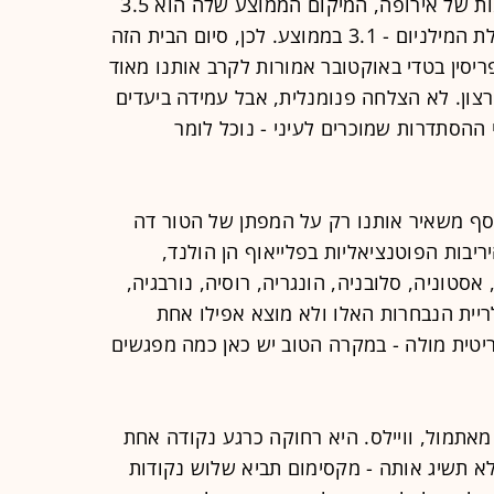
נכנסה ישראל למעגל משחקי המוקדמות של אירופה, המיקום הממוצע שלה הוא 3.5
לקמפיין. בשמונת הקמפיינים מאז תחילת המילניום - 3.1 בממוצע. לכן, סיום הבית הזה
יסין בטדי באוקטובר אמורות לקרב אותנו מאוד
צון. לא הצלחה פנומנלית, אבל עמידה ביעדים
 ההסתדרות שמוכרים לעיני - נוכל לומר
סף משאיר אותנו רק על המפתן של הטור דה
יריבות הפוטנציאליות בפלייאוף הן הולנד,
אסטוניה, סלובניה, הונגריה, רוסיה, נורבגיה,
יית הנבחרות האלו ולא מוצא אפילו אחת
יטית מולה - במקרה הטוב יש כאן כמה מפגשים
מאתמול, וויילס. היא רחוקה כרגע נקודה אחת
א תשיג אותה - מקסימום תביא שלוש נקודות