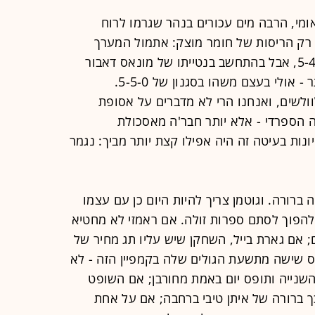
מי, הרבה מים עכורים בנהר שגרמו לרוח
 רק הריסות של חומר מוצק: אתמול המערך
ההתחלתי של הנבחרת דמה יותר ל-5-4-1, אבל בהתחשב בנטייתו של מונאס דאבור
"החלוץ" לברוח לקווים או אחורנית יותר - אולי בעצם משהו בסגנון של 5-5-0.
ירות מדויקות זה נגמר 298-516 לוולשים, ואנחנו הרי לא מדברים על אסופת
הספרדי - אלא יותר חבר'ה מאסכולת
ונות בעיטה זה היה אפילו קצת יותר מביך: נגמר
רורה. וגוטמן צריך להיות היום כן עם עצמו
 להפוך לסתם ספרות זולה. אם ראמזי לא מחטיא
 אם גארת בייל, השחקן שיש עליו תג מחיר של
ויילס שישה מתשעת הגולים שלה בקמפיין הזה - לא
שנייה ותופס יום באמת מחורבן; אם השופט
ך ברורה של איתן טיבי ברחבה; אם על אחת