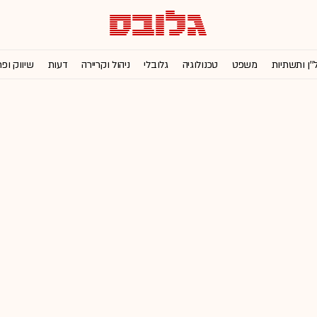
''ן ותשתיות
משפט
טכנולוגיה
גלובלי
ניהול וקריירה
דעות
שיווק ופ