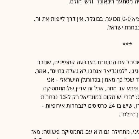
ה מסתער ריבאונד וולשי הולם.
אם ואם ואם ואם. בסוף גוטמן בא להוציא 0-0 מכוער, בבונקר, אין דרך לייפות את זה.
נבחרת ישראל.
***
י שניהל את הנבחרת בארבעה קמפיינים, שחרר
נו. "למונדיאל אנחנו לא נעלה בחיים", אמר,
 שכל כך מאמין בכדורגלן הישראלי - אני
ופתע עד מחר, אבל זה עניין של מתמטיקה
פשוטה", חישב בנקאי דיסקונט בדימוס: "הרי יש מקום במונדיאל רק ל-13 נבחרות
מאירופה. ואתה רואה שגם עכשיו, ביורו, שיש בו 24 כרטיסים לנבחרות אירופיות -
 הדלת".
יני, מתחילה גם היא עם מתמטיקה פשוטה: מאז