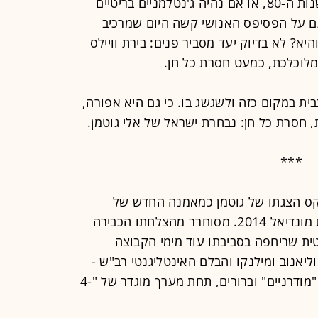
מחוגי הזמן עצרו בקארדיף איפשהו בשנות ה-80, או אם נהיה ג'נטלמניים בריטיים
ות ה-90. הם פסחו גם על הפסיפס האנושי קשה היום שמרכיב
א? לא בדיוק יעד מסביר פנים: בירת וויילס
לוכלכת, כמעט חסרת כל חן.
ת במקום כזה ולשגשג בו. כי גם היא אפורה,
חסרת כל חן: נבחרת ישראל של אלי גוטמן.
***
קס הצגתו של גוטמן כמאמנה החדש של
הנבחרת, ערב פתיחת קמפיין מוקדמות מונדיאל 2014. מסוחרר מהצלחתו הכבירה
ית שריחפה בסביבתו עוד מימי הקבוצה
יאנוב ומילנקו והבלם האינטליגנטי רב"ש -
הבטיח גוטמן להחדיר עקרונות משחק "מודרניים" וברורים, תחת מערך מוגדר של "4-