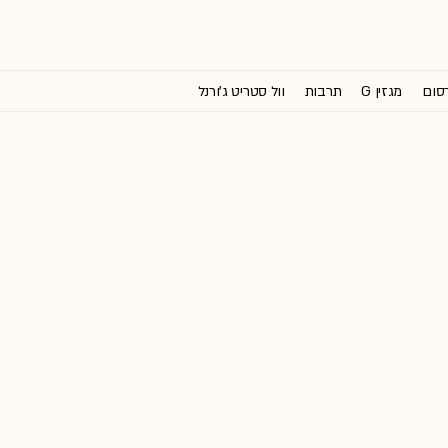
רסום
מגזין G
תרבות
וול סטריט ג'ורנל