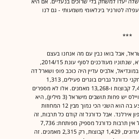
חר-כך נגד אנדורה, גם אם כל ה-11 שלה יעלו למשחק בלי שרוכים בנעליים. אם היא
ה, להעפלה לטורניר בינלאומי משמעותי - גם לנו
***
ראל, אבל בואו נבין עם מה אנחנו בעצם
מתמודדים כאן: לפי דוח חדש של אופ"א, שנתוניו מעודכנים לסוף עונת 2014/15,
ונדיאל, אלביס עדיין היה כוכב פופ ושארל דה
גול כוכב צבאי - ישנם כיום 99,564 שחקני כדורגל גברים בוגרים פעילים, 1,313
מועדוני כדורגל שמצמיחים מתוכם 7,474 קבוצות ו-13,268 מאמנים. אלו לא מספרים
מדהימים באף קנה מידה. מצד שני, בוויילס יש פחות תושבים מישראל (3 מיליון), היא
בטח לא מעצמת היי-טק והשכר הממוצע בה הוא השני הכי נמוך מבין 12 המחוזות
ן אירלנד. אבל כדורגל זה קודם כל תרבות, זה
לא עניין של גודל או של כסף, ובישראל אין תרבות כדורגל מספיק מפותחת: 7,736
שחקנים בוגרים (מעל גיל 18), 640 מועדונים, 1,429 קבוצות, רק 2,315 מאמנים. זה