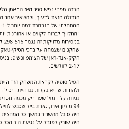
הרבה מפחי נפש ספג מאז המאמן הלאו
הגדולה הזאת לדעוך, ולהשאיר אחריה
במס
שחקנים שצמחה על ברכי הטיקי-טאקה 
הקיק-אנד-ראן של הצ'מפיונשיפ; בניסי
2-17 לוולשים.
הפילוסופיה לקראת המשחק הזה הייתה ב
ולהודות שהיא בקלות גם הייתה יכולה
נגיחה קלה מול שער ריק מכמה מטרים;
94 מיליון אירו, גארת בייל שכבש לו
היה סובל מהשריר במשך כל המחצית ה
היה שורק לפנדל על נגיעת היד הכל כ