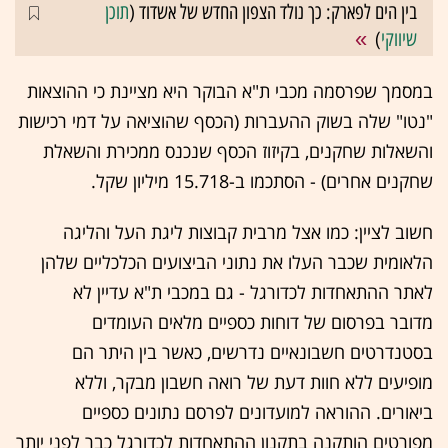
בין הים לפארק: כך נולד הצפון החדש של אשדוד (
תוכן
שיווקי
)
במסמך שפרסמה מכבי ת"א הבוקר היא מציינת כי ההוצאות
"נטו" שלה בשוק ההעברות (הכסף שהוציאה על דמי רכישות
והשאלות שחקנים, בקיזוז הכסף שנכנס ממכירת והשאלת
שחקנים אחרים) - הסתכמו ב-15.718 מיליון שקל.
חשוב לציין: כמו אצל מרבית קבוצות ליגת העל והליגה
הלאומית שכבר העלו את נתוני הביצועים הכלכליים שלהן
לאתר ההתאחדות לכדורגל - גם במכבי ת"א עדיין לא
מדובר בפרסום של דוחות כספיים מלאים העומדים
בסטנדרטים חשבונאיים נדרשים, כאשר בין היתר הם
מופיעים ללא חוות דעת של רואה חשבון מבקר, וללא
ביאורים. ההוראה למועדונים לפרסם נתונים כספיים
מפורטים הותקנה בתקנון ההתאחדות לכדורגל כבר לפני יותר