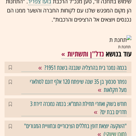
שימוש בתחנה זו", טען מנכ"ל הרכבת
בועז צפריר
. "התחנות
הן מקום המפגש שלנו עם לקוחות החברה והשער ממנו הם
נכנסים ויוצאים אל הרציפים והרכבות".
תחנת ת
עוד בנושא
נדל"ן ותשתיות
בכמה נמכר בית בהרצליה שנבנה בשנת 1951?
נפתר סכסוך בן 35 שנה שיפתח 120 אלף דונם לסולארי
מעל חקלאות
חודש בשוק ואחרי תחילת התמ"א: בכמה נמכרה דירת 3
חדרים בבת ים?
"השקעה יוצאת דופן בחללים הציבוריים ובחוויית המגורים"
(
תוכן שיווקי
)