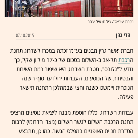
רכבת ישראל / צילום: איל יצהר
הדי כהן
07.10.2015
חברת 'אשר גרין מבנים בע"מ' זכתה במכרז לשדרוג תחנת
ה
רכבת
תל-אביב-השלום בסכום של כ-17 מיליון שקל, כך
נודע ל"גלובס". מטרת השדרוג היא שיפור רמת השירות
והבטיחות של הנוסעים. העבודות יחלו עד סוף השנה
הנוכחית ויימשכו כשנה וחצי שבמהלכן התחנה תישאר
פעילה.
עבודות השדרוג יכללו הוספת מבנה ליציאת נוסעים מרציפי
תחנת הרכבת השלום לגשר השלום (מצדו הדרומי) לרבות
הסדרת חניית האופניים במפלס הגשר. כמו כן, תתבצע