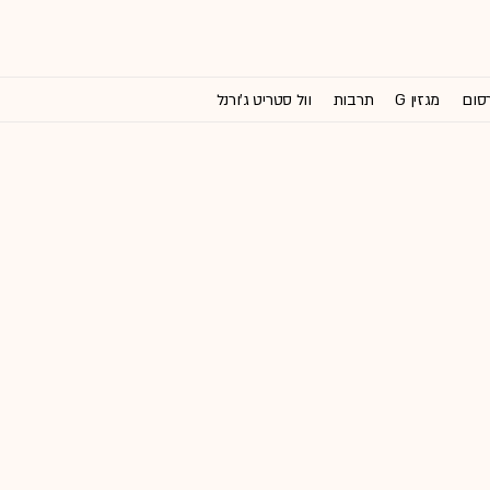
רסום
מגזין G
תרבות
וול סטריט ג'ורנל