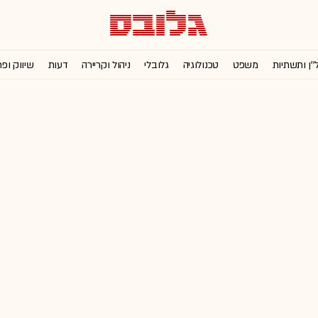
''ן ותשתיות
משפט
טכנולוגיה
גלובלי
ניהול וקריירה
דעות
שיווק ופ