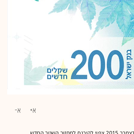
בנק ישראל הודיע היום (ב') כי בחודש דצמבר 2015 צפוי להיכנס למחזור השטר החדש