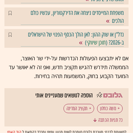
משפחת המייסדים ניצחה את הדירקטוריון, עכשיו כולם
הולכים
נדל"ן או שוק ההון: לאן הולך הכסף הפנוי של הישראלים
ב-2026? (
תוכן שיווקי
)
אם לא יתבצעו הפעולות הנדרשות על-ידי שר האוצר,
הממשלה תידרש להגיש תקציב חדש, ואפ זה לא יאושר עד
המועד הקבוע בחוק, המשמעות תהיה בחירות.
הוספה לנושאים שמעניינים אותי
משה כחלון
תקציב המדינה
כל תגיות הכתבה
לתשומת לבכם: מערכת גלובס חותרת לשיח מגוון, ענייני ומכבד בהתאם ל
קוד האתי