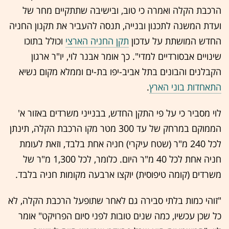
הרכבת הקלה ואמרה כי טוב, ובישיבה שתתקיים מחר של
ועדת המשנה לתכנון ובנייה, תנסה להעביר את תקנון החניה
החדש המושתת על עדכון
תקן החניה הארצי
וכולל בתוכו
שינויים אבסורדיים למדי". כך אומר אבנר לוי, יו"ר ארגון
הקבלנים והבונים בתל אביב-יפו בת-ים וממלא מקום נשיא
התאחדות בוני הארץ
.
לוי מסביר כי על פי התקן החדש, בבנייני משרדים באזור א'
הממוקם במרחק של עד 300 מטר מקו הרכבת הקלה, תינתן
לכל 240 מ"ר (שטח עיקרי) חניה אחת בלבד, וזאת לעומת
חניה אחת לכל 40 מ"ר היום. כלומר, לכל 1,300 מ"ר של
משרדים (קומה טיפוסית) יוקצו ארבעה מקומות חניה בלבד.
"זוהי כמות בלתי סבירה גם לאחר שתופעל הרכבת הקלה, לא
כל שכן עכשיו, כמה שנים טובות לפני סיום הפרויקט" אומר