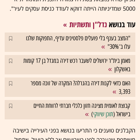
5000 שמדיניותה הייתה דווקא לעודד כניסת עסקים לעיר".
עוד בנושא
נדל"ן ותשתיות
"המצב בענף בלי פועלים פלסטינים עדיף, התפוקות שלנו
עלו ב־30%"
מאמן בית"ר ירושלים לשעבר רכש דירה במגדל בן 17 קומות
באשקלון
האם כדאי לקנות דירה בהגרלה? המקרה של זוכה מספר
3,393
קבוצת לאומית מציגה חזון כלכלי חברתי לרווחת החיים
בישראל (
תוכן שיווקי
)
הקבלנים טוענים כי התריעו בנושא בפני העירייה בישיבה
משותפת שנערכה לפני כשבועיים אך ללא הועיל. אתמול